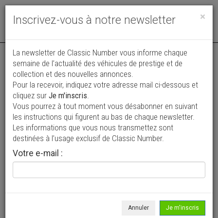
Toggle
×
Inscrivez-vous à notre newsletter
navigat
La newsletter de Classic Number vous informe chaque
semaine de l’actualité des véhicules de prestige et de
collection et des nouvelles annonces.
Pour la recevoir, indiquez votre adresse mail ci-dessous et
cliquez sur
Je m'inscris
.
Vous pourrez à tout moment vous désabonner en suivant
Vos annonces vues par
les instructions qui figurent au bas de chaque newsletter.
plus de 4 millions de collectionneurs
Les informations que vous nous transmettez sont
destinées à l’usage exclusif de Classic Number.
Ajouter une annonce
Votre e-mail :
> Rechercher un véhicule
Marque
Volkswagen >
Annuler
Je m'inscris
Modèle
Combi >