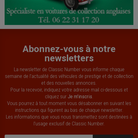
Abonnez-vous à notre
newsletters
La newsletter de Classic Number vous informe chaque
semaine de l’actualité des véhicules de prestige et de collection
et des nouvelles annonces.
Pour la recevoir, indiquez votre adresse mail ci-dessous et
cliquez sur
Je m'inscris
.
Vous pourrez à tout moment vous désabonner en suivant les
instructions qui figurent au bas de chaque newsletter.
Les informations que vous nous transmettez sont destinées à
l’usage exclusif de Classic Number.