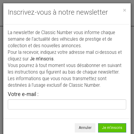
Toggle
×
Inscrivez-vous à notre newsletter
navigat
La newsletter de Classic Number vous informe chaque
semaine de l’actualité des véhicules de prestige et de
collection et des nouvelles annonces.
Pour la recevoir, indiquez votre adresse mail ci-dessous et
cliquez sur
Je m'inscris
.
Vous pourrez à tout moment vous désabonner en suivant
Vos annonces vues par
les instructions qui figurent au bas de chaque newsletter.
plus de 4 millions de collectionneurs
Les informations que vous nous transmettez sont
destinées à l’usage exclusif de Classic Number.
Ajouter une annonce
Votre e-mail :
> Rechercher un véhicule
Marque
Citroen >
Annuler
Je m'inscris
Modèle
DS >