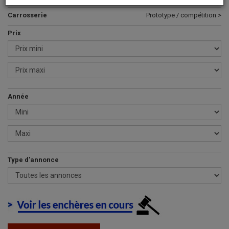
Carrosserie
Prototype / compétition >
Prix
Année
Type d'annonce