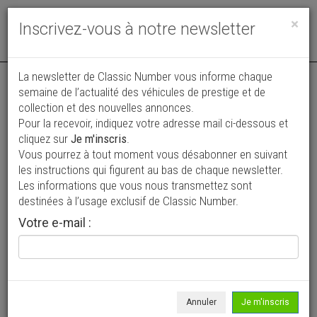
Toggle
×
Inscrivez-vous à notre newsletter
navigat
La newsletter de Classic Number vous informe chaque
semaine de l’actualité des véhicules de prestige et de
collection et des nouvelles annonces.
Pour la recevoir, indiquez votre adresse mail ci-dessous et
cliquez sur
Je m'inscris
.
Vous pourrez à tout moment vous désabonner en suivant
Vos annonces vues par
les instructions qui figurent au bas de chaque newsletter.
plus de 4 millions de collectionneurs
Les informations que vous nous transmettez sont
destinées à l’usage exclusif de Classic Number.
Ajouter une annonce
Votre e-mail :
> Rechercher un véhicule
Marque
Toutes >
Annuler
Je m'inscris
Modèle
Tous >