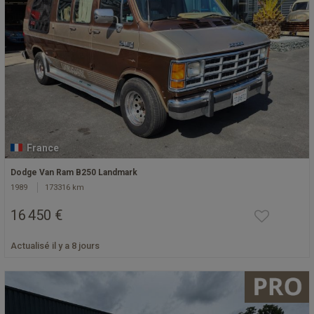
France
Dodge Van Ram B250 Landmark
1989
173316 km
16 450 €
Actualisé il y a 8 jours