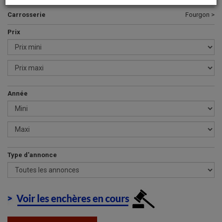
Carrosserie
Fourgon >
Prix
Année
Type d'annonce