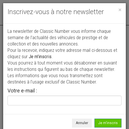
Toggle
×
Inscrivez-vous à notre newsletter
navigat
La newsletter de Classic Number vous informe chaque
semaine de l’actualité des véhicules de prestige et de
collection et des nouvelles annonces.
Pour la recevoir, indiquez votre adresse mail ci-dessous et
cliquez sur
Je m'inscris
.
Vous pourrez à tout moment vous désabonner en suivant
Vos annonces vues par
les instructions qui figurent au bas de chaque newsletter.
plus de 4 millions de collectionneurs
Les informations que vous nous transmettez sont
destinées à l’usage exclusif de Classic Number.
Ajouter une annonce
Votre e-mail :
> Rechercher un véhicule
Marque
Franklin >
Annuler
Je m'inscris
Modèle
Tous >