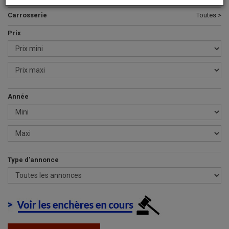
Carrosserie
Toutes >
Prix
Année
Type d'annonce