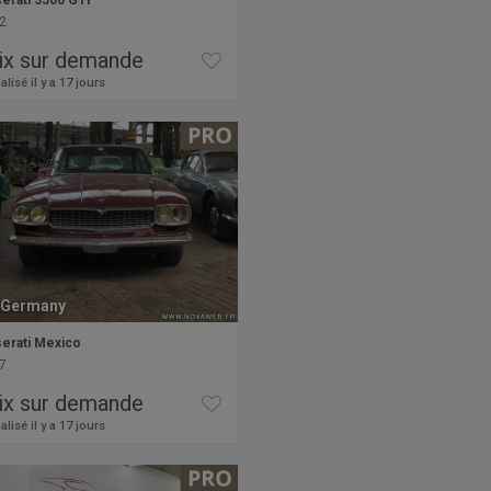
erati 3500 GTi
2
ix sur demande
alisé il y a 17 jours
Germany
erati Mexico
7
ix sur demande
alisé il y a 17 jours