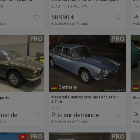
ismo 4.2 V8 405 A
Maserati Grancabrio 4.7 V8 450 Sport
Mas
km
2012
101000 km
196
58 990 €
Pr
jours
Actualisé il y a 14 jours
Actu
Germany
Maserati Quattroporte AM107 Serie 1
oporte
Mas
4,7 Ltr
196
1967
emande
Prix sur demande
Pr
jours
Actualisé il y a 17 jours
Actu