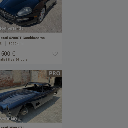
Netherlands
erati 4200GT Cambiocorsa
3
80694 mi
 500 €
alisé il y a 24 jours
Germany