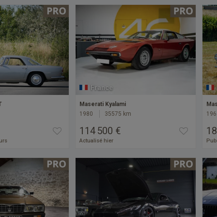
France
T
Maserati Kyalami
Mas
1980
35575 km
196
114 500 €
18
ours
Actualisé hier
Publ