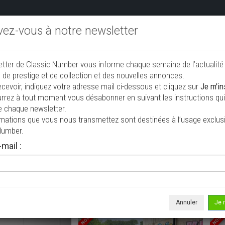
ivez-vous à notre newsletter
endre aux enchères
Annonceurs PRO
Annuaire des collec
etter de Classic Number vous informe chaque semaine de l’actualité
jouter une annonce
 de prestige et de collection et des nouvelles annonces.
ecevoir, indiquez votre adresse mail ci-dessous et cliquez sur
Je m'in
rrez à tout moment vous désabonner en suivant les instructions qui 
on à vendre
e chaque newsletter.
rmations que vous nous transmettez sont destinées à l’usage exclusi
Number.
mail :
Annuler
Je 
NOUVEAU
NOUV