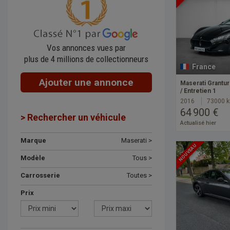
Vos annonces vues par
plus de 4 millions de collectionneurs
France
Ajouter une annonce
Maserati Grantu
/ Entretien 1
2016
73000 
64 900 €
> Rechercher un véhicule
Actualisé hier
Marque
Maserati >
NOUVEAU
Modèle
Tous >
Carrosserie
Toutes >
Prix