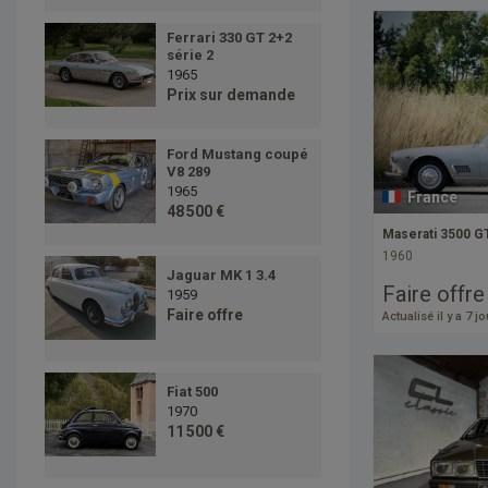
Ferrari 330 GT 2+2
série 2
1965
Prix sur demande
Ford Mustang coupé
V8 289
1965
France
48 500 €
Maserati 3500 G
1960
Jaguar MK 1 3.4
Faire offre
1959
Faire offre
Actualisé il y a 7 j
Fiat 500
1970
11 500 €