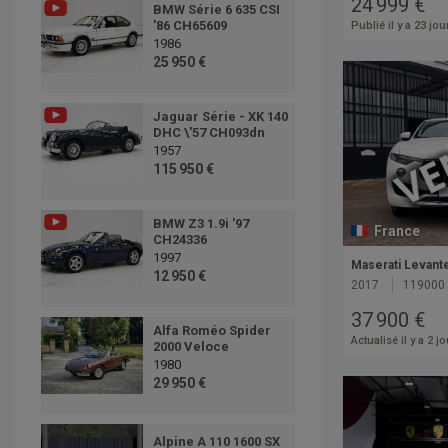
24 999 €
BMW Série 6 635 CSI
'86 CH65609
Publié il y a 23 jou
1986
25 950 €
Jaguar Série - XK 140
DHC \'57 CH093dn
1957
115 950 €
BMW Z3 1.9i '97
France
CH24336
1997
Maserati Levant
12 950 €
2017
119000
37 900 €
Alfa Roméo Spider
Actualisé il y a 2 j
2000 Veloce
1980
29 950 €
Alpine A 110 1600 SX