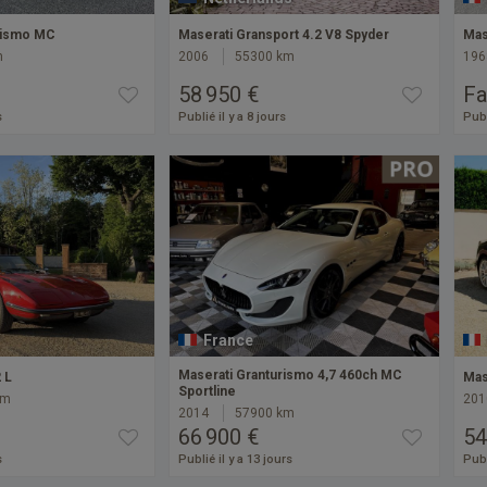
rismo MC
Maserati Gransport 4.2 V8 Spyder
Mas
m
2006
55300 km
196
58 950 €
Fa
s
Publié il y a 8 jours
Publ
France
Maserati Granturismo 4,7 460ch MC
 L
Mas
Sportline
km
201
2014
57900 km
66 900 €
54
s
Publié il y a 13 jours
Publ