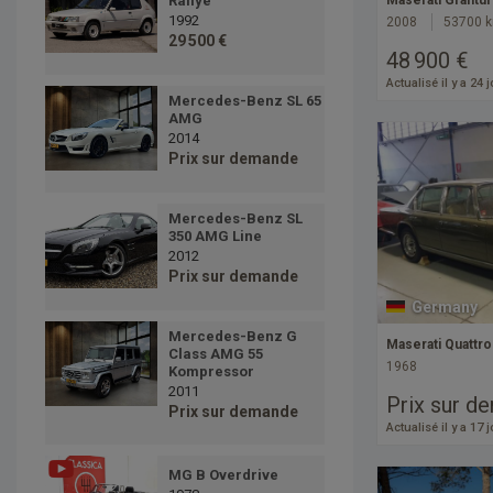
Rallye
Maserati Grantur
1992
2008
53700 
29 500 €
48 900 €
Actualisé il y a 24 
Mercedes-Benz SL 65
AMG
2014
Prix sur demande
Mercedes-Benz SL
350 AMG Line
2012
Prix sur demande
Germany
Mercedes-Benz G
Maserati Quattr
Class AMG 55
1968
Kompressor
2011
Prix sur d
Prix sur demande
Actualisé il y a 17 
MG B Overdrive