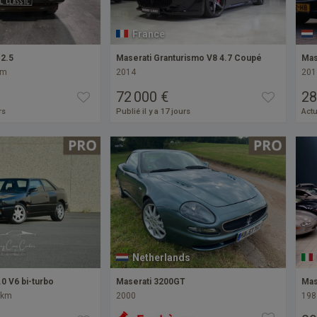
France
 2.5
Maserati Granturismo V8 4.7 Coupé
Mas
km
2014
201
72 000 €
28
rs
Publié il y a 17 jours
Actu
Netherlands
.0 V6 bi-turbo
Maserati 3200GT
Mas
 km
2000
198