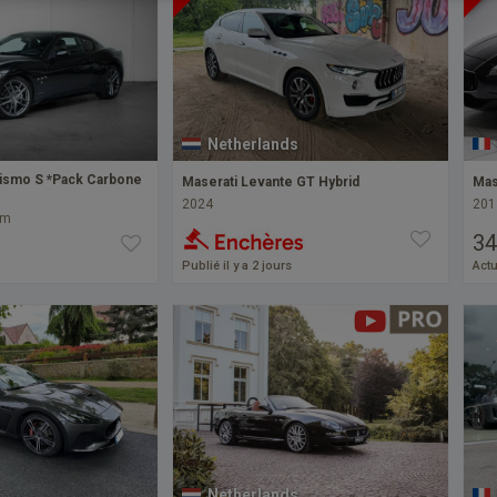
Netherlands
rismo S *Pack Carbone
Maserati Levante GT Hybrid
Mas
2024
201
km
34
Publié il y a 2 jours
Actu
Netherlands