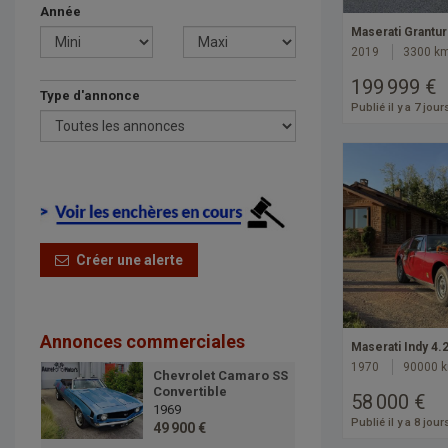
Année
Maserati Grantu
2019
3300 k
199 999 €
Type d'annonce
Publié il y a 7 jour
Créer une alerte
Annonces commerciales
Maserati Indy 4.2
1970
90000 
Chevrolet Camaro SS
Convertible
58 000 €
1969
Publié il y a 8 jour
49 900 €