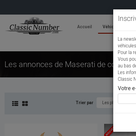
Inscr
Accueil
Véhicules
V
La newsl
A
véhicules
Pour la r
Vous pou
Les annonces de Maserati de collecti
au bas d
Les info
Classic 
Votre e-
Trier par
NOUVEAU