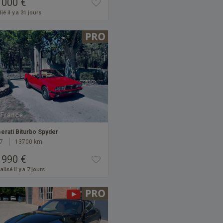
 000 €
ié il y a 31 jours
France
erati Biturbo Spyder
7
13700 km
 990 €
alisé il y a 7 jours