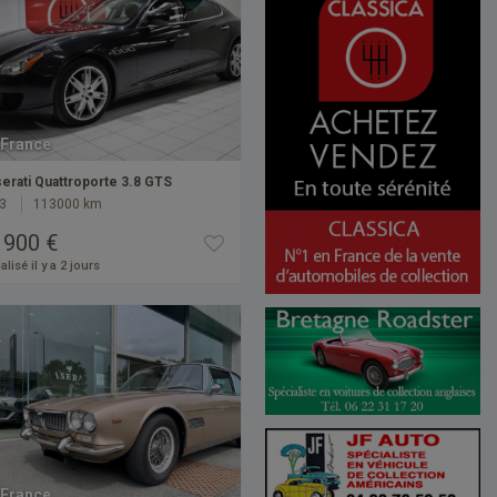
France
erati Quattroporte 3.8 GTS
3
113000 km
 900 €
alisé il y a 2 jours
France