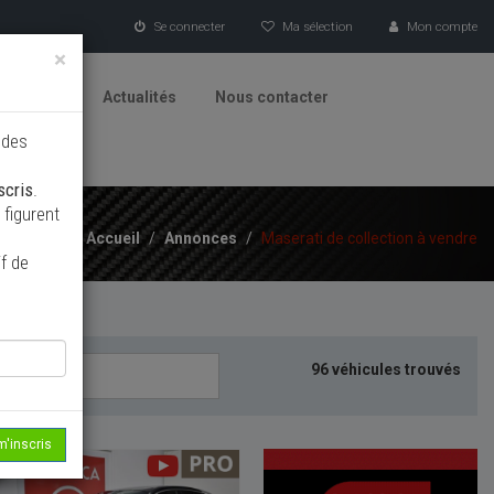
Se connecter
Ma sélection
Mon compte
×
tionneurs
Actualités
Nous contacter
 des
scris
.
figurent
Accueil
/
Annonces
/
Maserati de collection à vendre
f de
96 véhicules trouvés
m'inscris
EAU