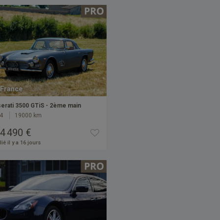
France
erati 3500 GTiS - 2ème main
4
19000 km
4 490 €
ié il y a 16 jours