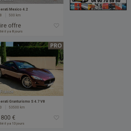
erati Mexico 4.2
8
500 km
ire offre
ié il y a 8 jours
France
erati Granturismo S 4.7 V8
0
53500 km
 800 €
ié il y a 13 jours