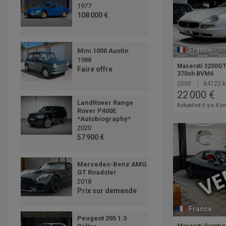
1977
108 000 €
France
Mini 1000 Austin
1988
Maserati 3200GT
Faire offre
370ch BVM6
2000
84722 
22 000 €
LandRover Range
Actualisé il y a 4 j
Rover P400E
*Autobiography*
2020
57 900 €
Mercedes-Benz AMG
GT Roadster
2018
Prix sur demande
France
Peugeot 205 1.3