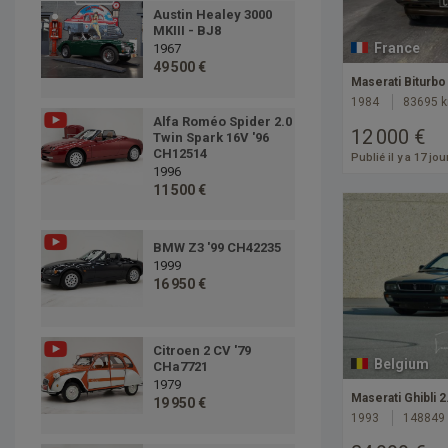
Austin Healey 3000
MKIII - BJ8
France
1967
49 500 €
Maserati Biturbo
1984
83695 
Alfa Roméo Spider 2.0
12 000 €
Twin Spark 16V '96
CH12514
Publié il y a 17 jou
1996
11 500 €
BMW Z3 '99 CH42235
1999
16 950 €
Citroen 2 CV '79
Belgium
CHa7721
1979
Maserati Ghibli 2
19 950 €
1993
148849