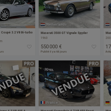
Netherlands
 Coupé 3.2 V8 Bi-turbo
Maserati 3500 GT Vignale Spyder
Mas
1960
200
km
550 000 €
17
ours
Publié il y a 66 jours
Actu
France