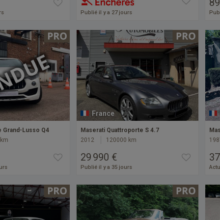
89
rs
Publié il y a 27 jours
Publ
France
e Grand-Lusso Q4
Maserati Quattroporte S 4.7
Mas
 km
2012
120000 km
198
29 990 €
37
ours
Publié il y a 35 jours
Actu