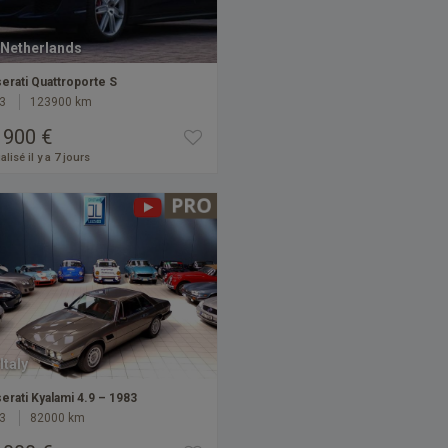
Netherlands
erati Quattroporte S
3
123900 km
 900 €
alisé il y a 7 jours
Italy
erati Kyalami 4.9 – 1983
3
82000 km