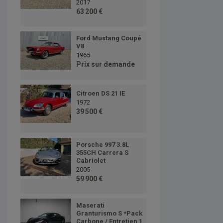
2017
63 200 €
Ford Mustang Coupé
V8
1965
Prix sur demande
Citroen DS 21 IE
1972
39 500 €
Porsche 997 3.8L
355CH Carrera S
Cabriolet
2005
59 900 €
Maserati
Granturismo S *Pack
Carbone / Entretien 1