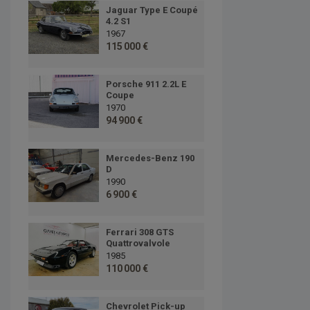
Jaguar Type E Coupé
4.2 S1
1967
115 000 €
Porsche 911 2.2L E
Coupe
1970
94 900 €
Mercedes-Benz 190
D
1990
6 900 €
Ferrari 308 GTS
Quattrovalvole
1985
110 000 €
Chevrolet Pick-up