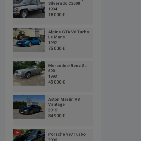
Silverado C2500
1994
18 000 €
Alpine GTA V6 Turbo
Le Mans
1992
75 000 €
Mercedes-Benz SL
600
1993
45 000 €
Aston Martin V8
Vantage
2016
84 900 €
Porsche 997 Turbo
2006