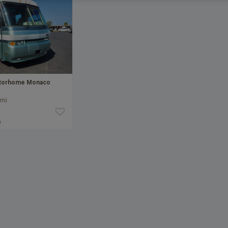
otorhome Monaco
 mi
s