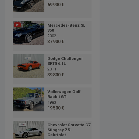
69 900 €
Mercedes-Benz SL
350
2002
37 900 €
Dodge Challenger
SRT8 6.1L
2011
39 800 €
Volkswagen Golf
Rabbit GTI
1983
19 500 €
Chevrolet Corvette C7
Stingray Z51
Cabriolet