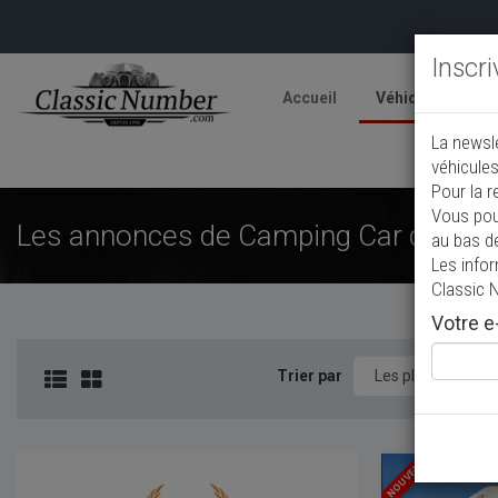
Inscr
Accueil
Véhicules
V
La newsl
A
véhicules
Pour la r
Vous pou
Les annonces de Camping Car de colle
au bas d
Les info
Classic 
Votre e-
Trier par
NOUVEAU