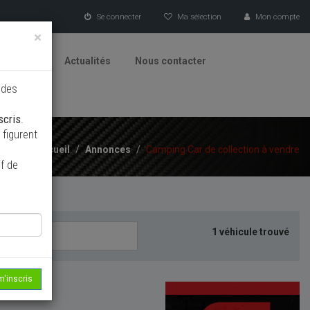
Se connecter
Ma sélection
Mon compte
×
tionneurs
Actualités
Nous contacter
 des
scris
.
figurent
Accueil
/
Annonces
/
Camping Car de collection à vendre
f de
1 véhicule trouvé
m'inscris