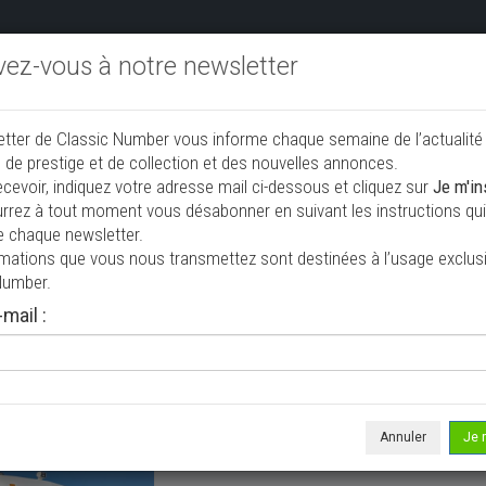
ivez-vous à notre newsletter
endre aux enchères
Annonceurs PRO
Annuaire des collec
etter de Classic Number vous informe chaque semaine de l’actualité
jouter une annonce
 de prestige et de collection et des nouvelles annonces.
ecevoir, indiquez votre adresse mail ci-dessous et cliquez sur
Je m'in
rrez à tout moment vous désabonner en suivant les instructions qui 
ction à vendre
e chaque newsletter.
rmations que vous nous transmettez sont destinées à l’usage exclusi
Number.
mail :
Annuler
Je 