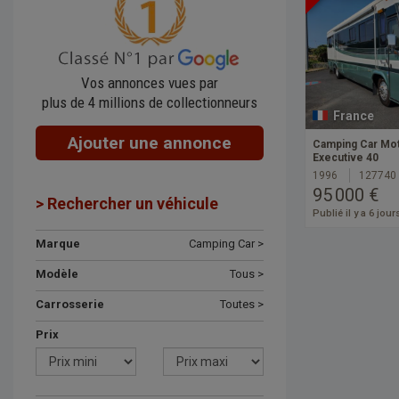
Vos annonces vues par
plus de 4 millions de collectionneurs
France
Ajouter une annonce
Camping Car M
Executive 40
1996
127740
95 000 €
> Rechercher un véhicule
Publié il y a 6 jour
Marque
Camping Car >
Modèle
Tous >
Carrosserie
Toutes >
Prix