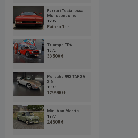
Ferrari Testarossa
Monospecchio
1986
Faire offre
Triumph TR6
1972
33 500 €
Porsche 993 TARGA
3.6
1997
129 900 €
Mini Van Morris
1977
24 500 €