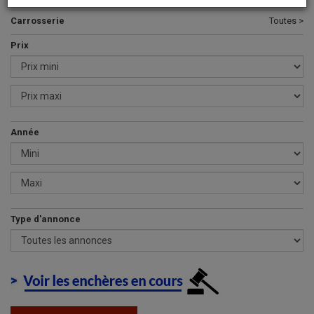
Carrosserie
Toutes >
Prix
Année
Type d'annonce