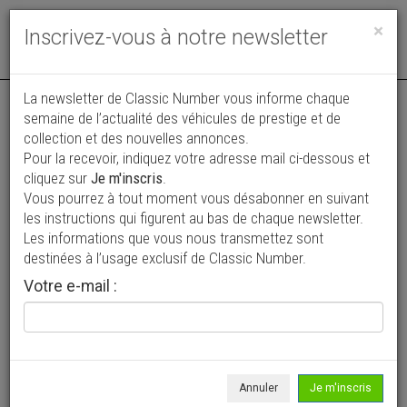
Toggle
×
Inscrivez-vous à notre newsletter
navigat
La newsletter de Classic Number vous informe chaque
semaine de l’actualité des véhicules de prestige et de
collection et des nouvelles annonces.
Pour la recevoir, indiquez votre adresse mail ci-dessous et
cliquez sur
Je m'inscris
.
Vous pourrez à tout moment vous désabonner en suivant
Vos annonces vues par
les instructions qui figurent au bas de chaque newsletter.
plus de 4 millions de collectionneurs
Les informations que vous nous transmettez sont
destinées à l’usage exclusif de Classic Number.
Ajouter une annonce
Votre e-mail :
> Rechercher un véhicule
Marque
Lola >
Annuler
Je m'inscris
Modèle
Tous >