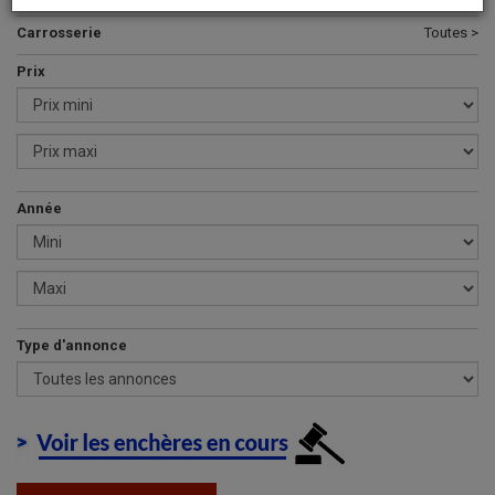
Carrosserie
Toutes >
Prix
Année
Type d'annonce