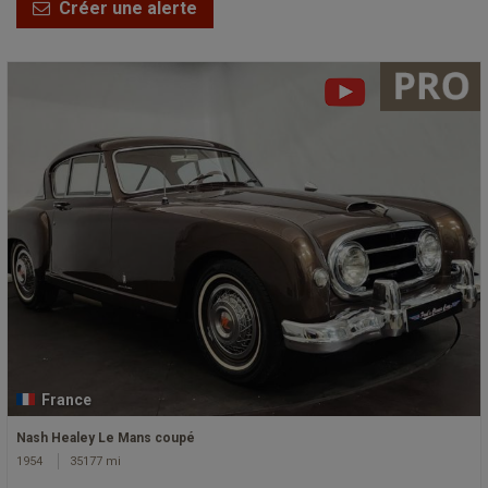
Créer une alerte
France
Nash Healey Le Mans coupé
1954
35177 mi