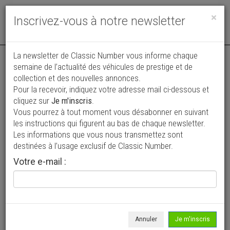
Toggle
×
Inscrivez-vous à notre newsletter
navigat
La newsletter de Classic Number vous informe chaque
semaine de l’actualité des véhicules de prestige et de
collection et des nouvelles annonces.
Pour la recevoir, indiquez votre adresse mail ci-dessous et
cliquez sur
Je m'inscris
.
Vous pourrez à tout moment vous désabonner en suivant
Vos annonces vues par
les instructions qui figurent au bas de chaque newsletter.
plus de 4 millions de collectionneurs
Les informations que vous nous transmettez sont
destinées à l’usage exclusif de Classic Number.
Ajouter une annonce
Votre e-mail :
> Rechercher un véhicule
Marque
Nash Healey >
Annuler
Je m'inscris
Modèle
Tous >