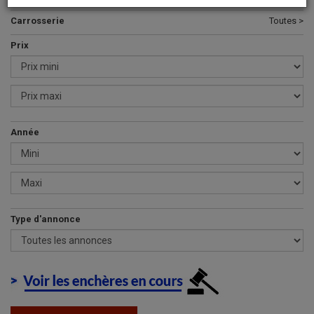
Carrosserie
Toutes >
Prix
Année
Type d'annonce