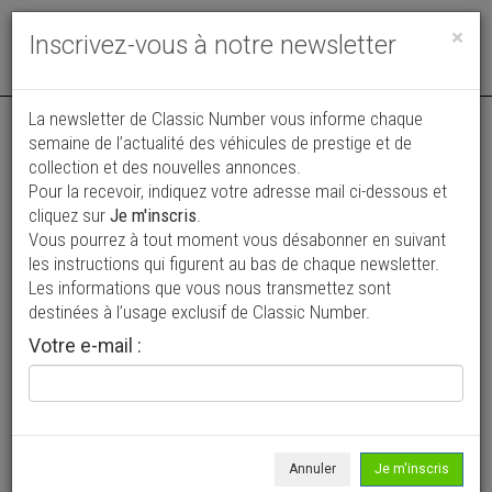
Toggle
×
Inscrivez-vous à notre newsletter
navigat
La newsletter de Classic Number vous informe chaque
semaine de l’actualité des véhicules de prestige et de
collection et des nouvelles annonces.
Pour la recevoir, indiquez votre adresse mail ci-dessous et
cliquez sur
Je m'inscris
.
Vous pourrez à tout moment vous désabonner en suivant
Vos annonces vues par
les instructions qui figurent au bas de chaque newsletter.
plus de 4 millions de collectionneurs
Les informations que vous nous transmettez sont
destinées à l’usage exclusif de Classic Number.
Ajouter une annonce
Votre e-mail :
> Rechercher un véhicule
Marque
Messerschmitt >
Annuler
Je m'inscris
Modèle
Tous >