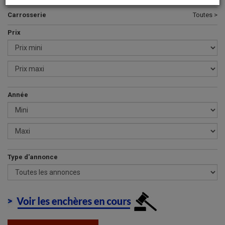
Carrosserie
Toutes >
Prix
Année
Type d'annonce