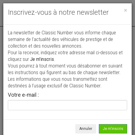
Toggle
×
Inscrivez-vous à notre newsletter
navigat
La newsletter de Classic Number vous informe chaque
semaine de l’actualité des véhicules de prestige et de
collection et des nouvelles annonces.
Pour la recevoir, indiquez votre adresse mail ci-dessous et
cliquez sur
Je m'inscris
.
Vous pourrez à tout moment vous désabonner en suivant
Vos annonces vues par
les instructions qui figurent au bas de chaque newsletter.
plus de 4 millions de collectionneurs
Les informations que vous nous transmettez sont
destinées à l’usage exclusif de Classic Number.
Ajouter une annonce
Votre e-mail :
> Rechercher un véhicule
Marque
Kissel >
Annuler
Je m'inscris
Modèle
Tous >