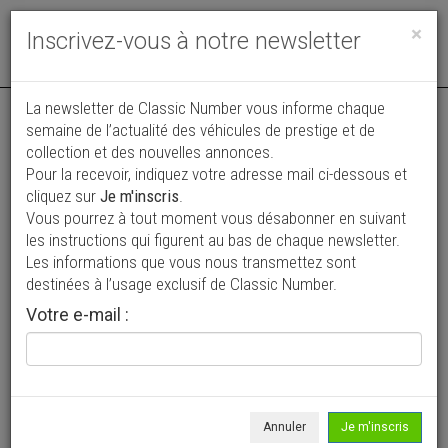
Toggle
×
Inscrivez-vous à notre newsletter
navigat
La newsletter de Classic Number vous informe chaque
semaine de l’actualité des véhicules de prestige et de
collection et des nouvelles annonces.
Pour la recevoir, indiquez votre adresse mail ci-dessous et
cliquez sur
Je m'inscris
.
Vous pourrez à tout moment vous désabonner en suivant
Vos annonces vues par
les instructions qui figurent au bas de chaque newsletter.
plus de 4 millions de collectionneurs
Les informations que vous nous transmettez sont
destinées à l’usage exclusif de Classic Number.
Ajouter une annonce
Votre e-mail :
> Rechercher un véhicule
Marque
Asa >
Annuler
Je m'inscris
Modèle
Tous >