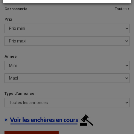
Carrosserie
Toutes >
Prix
Année
Type d'annonce