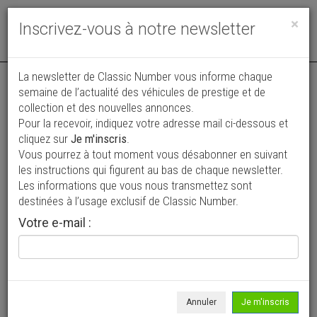
Toggle
×
Inscrivez-vous à notre newsletter
navigat
La newsletter de Classic Number vous informe chaque
semaine de l’actualité des véhicules de prestige et de
collection et des nouvelles annonces.
Pour la recevoir, indiquez votre adresse mail ci-dessous et
cliquez sur
Je m'inscris
.
Vous pourrez à tout moment vous désabonner en suivant
Vos annonces vues par
les instructions qui figurent au bas de chaque newsletter.
plus de 4 millions de collectionneurs
Les informations que vous nous transmettez sont
destinées à l’usage exclusif de Classic Number.
Ajouter une annonce
Votre e-mail :
> Rechercher un véhicule
Marque
LOHR >
Annuler
Je m'inscris
Modèle
Tous >