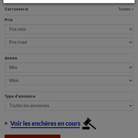
Carrosserie
Toutes >
Prix
Année
Type d'annonce