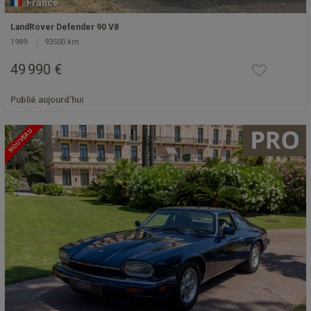
France
LandRover Defender 90 V8
1989
93500 km
49 990 €
Publié aujourd'hui
NOUVEAU