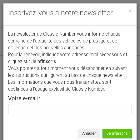
Toggle
×
Inscrivez-vous à notre newsletter
navigat
Véhicules de collection, sport et prestige
La newsletter de Classic Number vous informe chaque
semaine de l’actualité des véhicules de prestige et de
Actuellement
7554
annonces actualisées
collection et des nouvelles annonces.
de véhicules de particuliers et professionnels
Pour la recevoir, indiquez votre adresse mail ci-dessous et
cliquez sur
Je m'inscris
.
Vous pourrez à tout moment vous désabonner en suivant
les instructions qui figurent au bas de chaque newsletter.
Les informations que vous nous transmettez sont
destinées à l’usage exclusif de Classic Number.
Votre e-mail :
Annuler
Je m'inscris