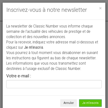
Toggle
×
Inscrivez-vous à notre newsletter
navigat
La newsletter de Classic Number vous informe chaque
semaine de l’actualité des véhicules de prestige et de
collection et des nouvelles annonces.
Pour la recevoir, indiquez votre adresse mail ci-dessous et
cliquez sur
Je m'inscris
.
Vous pourrez à tout moment vous désabonner en suivant
Vos annonces vues par
les instructions qui figurent au bas de chaque newsletter.
plus de 4 millions de collectionneurs
Les informations que vous nous transmettez sont
destinées à l’usage exclusif de Classic Number.
Ajouter une annonce
Votre e-mail :
> Rechercher un véhicule
Marque
Auburn >
Annuler
Je m'inscris
Modèle
Tous >