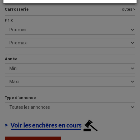
Carrosserie
Toutes >
Prix
Année
Type d'annonce