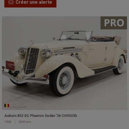
Créer une alerte
Belgium
Auburn 852 SC Phaeton Sedan '36 CH5923h
1936
5249 km