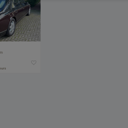
km
jours