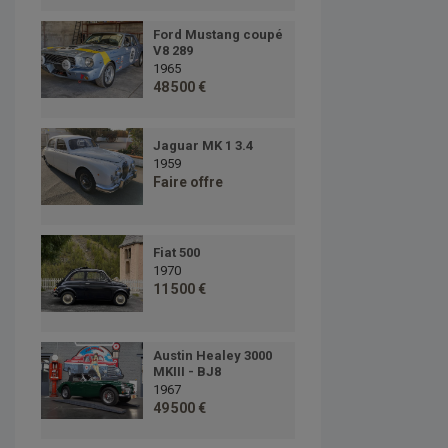
Ford Mustang coupé
V8 289
1965
48 500 €
Jaguar MK 1 3.4
1959
Faire offre
Fiat 500
1970
11 500 €
Austin Healey 3000
MKIII - BJ8
1967
49 500 €