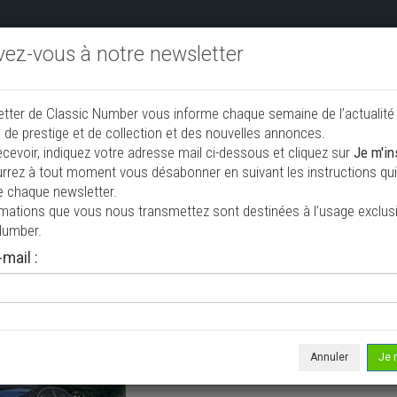
ivez-vous à notre newsletter
endre aux enchères
Annonceurs PRO
Annuaire des collec
etter de Classic Number vous informe chaque semaine de l’actualité
jouter une annonce
 de prestige et de collection et des nouvelles annonces.
ecevoir, indiquez votre adresse mail ci-dessous et cliquez sur
Je m'in
rrez à tout moment vous désabonner en suivant les instructions qui 
on à vendre
e chaque newsletter.
rmations que vous nous transmettez sont destinées à l’usage exclusi
Number.
mail :
Annuler
Je 