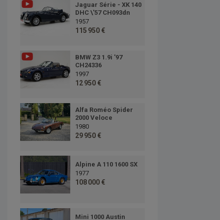
Jaguar Série - XK 140
DHC \'57 CH093dn
1957
115 950 €
BMW Z3 1.9i '97
CH24336
1997
12 950 €
Alfa Roméo Spider
2000 Veloce
1980
29 950 €
Alpine A 110 1600 SX
1977
108 000 €
Mini 1000 Austin