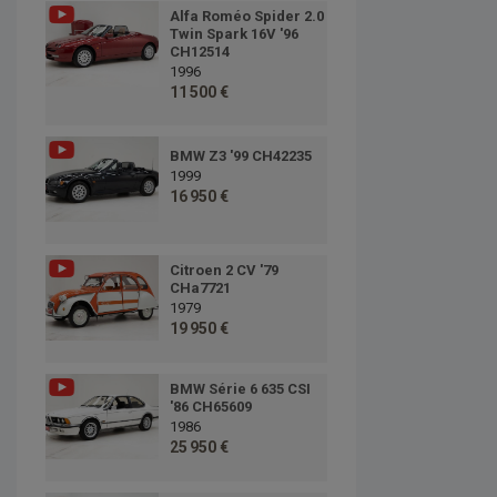
Alfa Roméo Spider 2.0
Twin Spark 16V '96
CH12514
1996
11 500 €
BMW Z3 '99 CH42235
1999
16 950 €
Citroen 2 CV '79
CHa7721
1979
19 950 €
BMW Série 6 635 CSI
'86 CH65609
1986
25 950 €