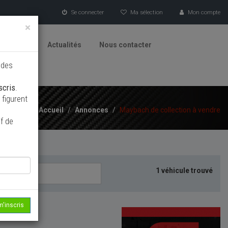
Se connecter
Ma sélection
Mon compte
×
tionneurs
Actualités
Nous contacter
 des
scris
.
figurent
Accueil
/
Annonces
/
Maybach de collection à vendre
f de
1 véhicule trouvé
m'inscris