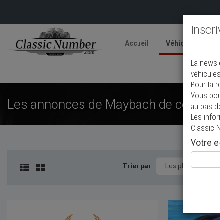
Inscr
Accueil
Véhicules
V
La newsl
A
véhicules
Pour la r
Vous pou
Les annonces de Maybach de collecti
au bas d
Les info
Classic 
Votre e-
Trier par