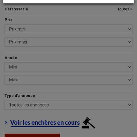
Carrosserie
Toutes >
Prix
Année
Type d'annonce