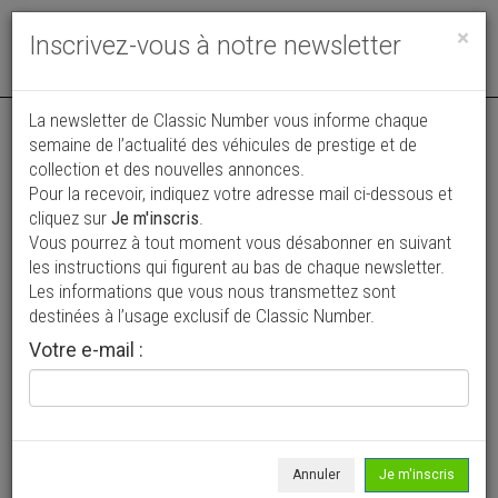
Toggle
×
Inscrivez-vous à notre newsletter
navigat
La newsletter de Classic Number vous informe chaque
semaine de l’actualité des véhicules de prestige et de
collection et des nouvelles annonces.
Pour la recevoir, indiquez votre adresse mail ci-dessous et
cliquez sur
Je m'inscris
.
Vous pourrez à tout moment vous désabonner en suivant
Vos annonces vues par
les instructions qui figurent au bas de chaque newsletter.
plus de 4 millions de collectionneurs
Les informations que vous nous transmettez sont
destinées à l’usage exclusif de Classic Number.
Ajouter une annonce
Votre e-mail :
> Rechercher un véhicule
Marque
Empire >
Annuler
Je m'inscris
Modèle
Tous >