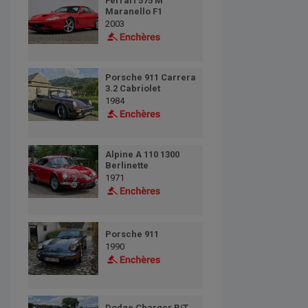
Ferrari 575 M
Maranello F1
2003
Porsche 911 Carrera
3.2 Cabriolet
1984
Alpine A 110 1300
Berlinette
1971
Porsche 911
1990
Dodge Charger R/T