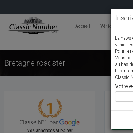
Inscr
Accueil
Véhicules
V
La newsl
véhicules
Pour la r
Vous pou
Bretagne roadster
au bas d
Les info
Classic 
Votre e-
Vos annonces vues par