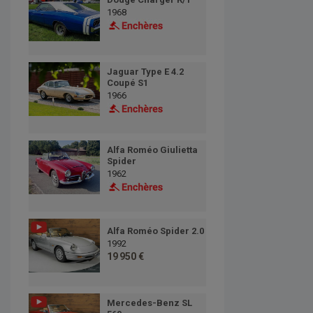
1968
Jaguar Type E 4.2
Coupé S1
1966
Alfa Roméo Giulietta
Spider
1962
Alfa Roméo Spider 2.0
1992
19 950 €
Mercedes-Benz SL