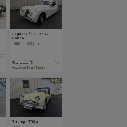
Jaguar Série - XK 120
Coupé
1950
6332 mi
60 000 €
Actualisé il y a 18 jours
Triumph TR3 A