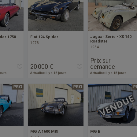
Jaguar Série - XK 140
der 1750
Fiat 124 Spider
Roadster
1978
1954
Prix sur
20 000 €
demande
jours
Actualisé il y a 18 jours
Actualisé il y a 18 jours
MG A 1600 MKII
MG B