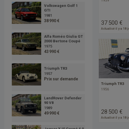
1959
Volkswagen Golf 1
GTI
1981
38 990 €
37 500 €
Actualisé il y a 18 
Alfa Roméo Giulia GT
2000 Bertone Coupé
1975
43 990 €
Triumph TR3
1957
Prix sur demande
Triumph TR3
1956
LandRover Defender
90 V8
1989
28 500 €
49 990 €
Actualisé il y a 18 
Jaguar XJS Coupé 4.0