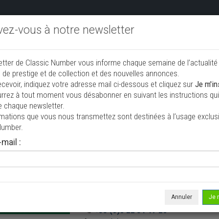
ivez-vous à notre newsletter
endre aux enchères
Annonceurs PRO
Annuaire des collec
etter de Classic Number vous informe chaque semaine de l’actualité
Ajouter une annonce
 de prestige et de collection et des nouvelles annonces.
ecevoir, indiquez votre adresse mail ci-dessous et cliquez sur
Je m'in
rrez à tout moment vous désabonner en suivant les instructions qui 
e chaque newsletter.
rmations que vous nous transmettez sont destinées à l’usage exclusi
Number.
mail :
Bretagne roadster
MANCHE (50) - CHERBOURG EN COT
54 rue BRAUN 50110 TOURLAVILLE
Annuler
Je 
+33 (0)6 22 31 17 20