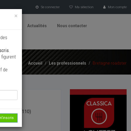
Se connecter
Ma sélection
Mon compte
×
tionneurs
Actualités
Nous contacter
 des
scris
.
figurent
Accueil
/
Les professionnels
/
Bretagne roadster
f de
ENTIN (50110)
m'inscris