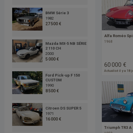
BMW Série 3
1982
27 500 €
Alfa Roméo Spi
1968
Mazda MX-5 NB SÉRIE
2 110 CH
2000
5 000 €
60 000 €
Actualisé il y a 18 
Ford Pick-up F 150
CUSTOM
1990
8 500 €
Citroen DS SUPER 5
1971
16 000 €
Triumph TR3 A