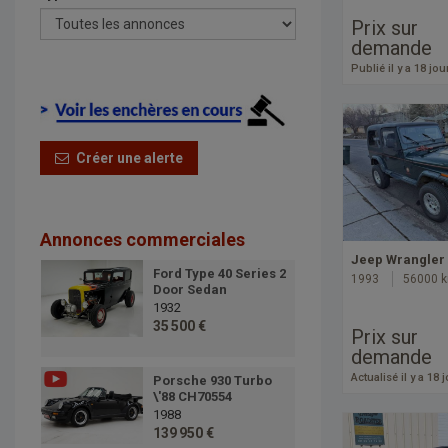
Prix sur
demande
Publié il y a 18 jou
Créer une alerte
Annonces commerciales
Jeep Wrangler
Ford Type 40 Series 2
1993
56000 
Door Sedan
1932
35 500 €
Prix sur
demande
Actualisé il y a 18 
Porsche 930 Turbo
\'88 CH70554
1988
139 950 €