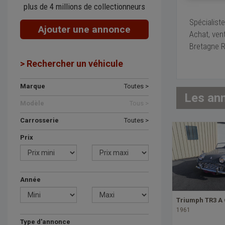
plus de 4 millions de collectionneurs
Spécialist
Ajouter une annonce
Achat, vent
Bretagne Ro
> Rechercher un véhicule
Marque
Toutes >
Les an
Modèle
Tous >
Carrosserie
Toutes >
Prix
Année
Triumph TR3 A 
1961
Type d'annonce