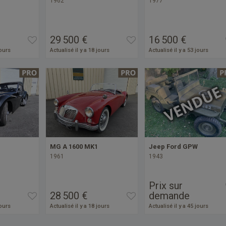
1962
1977
29 500 €
16 500 €
jours
Actualisé il y a 18 jours
Actualisé il y a 53 jours
MG A 1600 MK1
Jeep Ford GPW
1961
1943
Prix sur
28 500 €
demande
jours
Actualisé il y a 18 jours
Actualisé il y a 45 jours