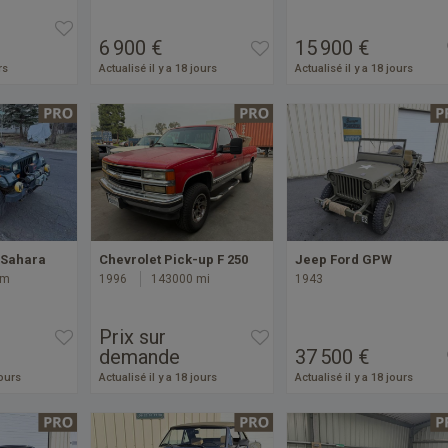
6 900 €
15 900 €
rs
Actualisé il y a 18 jours
Actualisé il y a 18 jours
 Sahara
Chevrolet Pick-up F 250
Jeep Ford GPW
km
1996
143000 mi
1943
Prix sur
demande
37 500 €
jours
Actualisé il y a 18 jours
Actualisé il y a 18 jours