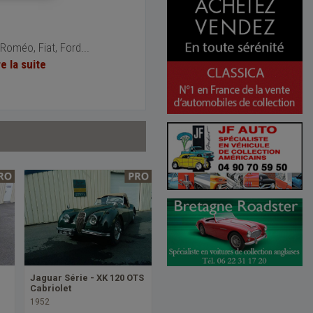
Roméo, Fiat, Ford...
re la suite
Jaguar Série - XK 120 OTS
Cabriolet
1952