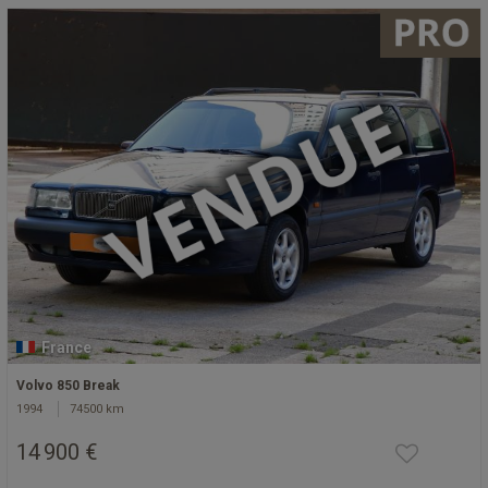
France
Volvo 850 Break
1994
74500 km
14 900 €