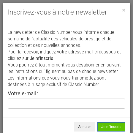
Toggle
×
Inscrivez-vous à notre newsletter
navigat
La newsletter de Classic Number vous informe chaque
semaine de l’actualité des véhicules de prestige et de
collection et des nouvelles annonces.
Pour la recevoir, indiquez votre adresse mail ci-dessous et
cliquez sur
Je m'inscris
.
Vous pourrez à tout moment vous désabonner en suivant
Vos annonces vues par
les instructions qui figurent au bas de chaque newsletter.
plus de 4 millions de collectionneurs
Les informations que vous nous transmettez sont
destinées à l’usage exclusif de Classic Number.
Ajouter une annonce
Votre e-mail :
> Rechercher un véhicule
Marque
Volvo >
Annuler
Je m'inscris
Modèle
Tous >