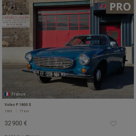
France
Volvo P 1800 S
1969
77 km
32 900 €