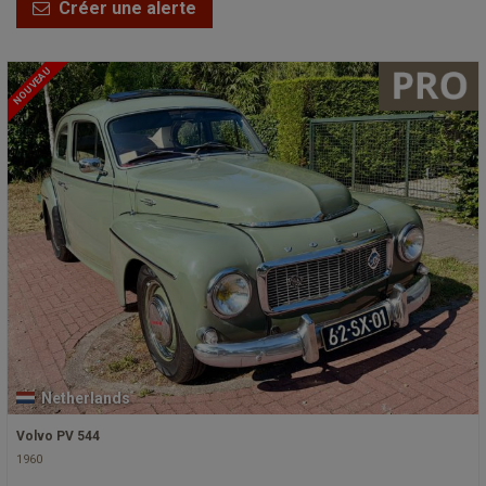
Créer une alerte
NOUVEAU
Netherlands
Volvo PV 544
1960