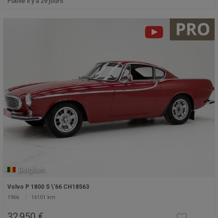
Publié il y a 29 jours
Belgium
Volvo P 1800 S \'66 CH18563
1966
16101 km
32 950 €