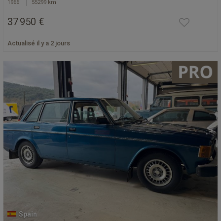
1966
55299 km
37 950 €
Actualisé il y a 2 jours
Spain