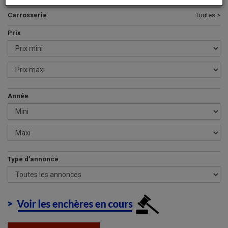
Carrosserie
Toutes >
Prix
Année
Type d'annonce