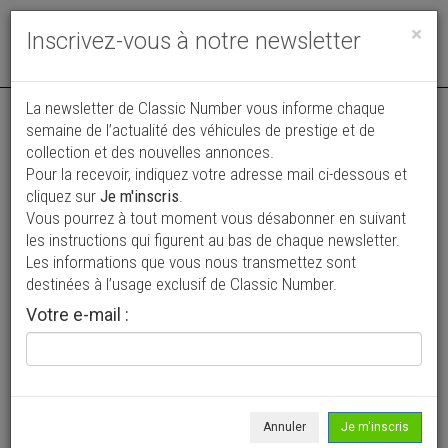
Toggle
×
Inscrivez-vous à notre newsletter
navigat
La newsletter de Classic Number vous informe chaque
semaine de l’actualité des véhicules de prestige et de
collection et des nouvelles annonces.
Pour la recevoir, indiquez votre adresse mail ci-dessous et
cliquez sur
Je m'inscris
.
Vous pourrez à tout moment vous désabonner en suivant
Vos annonces vues par
les instructions qui figurent au bas de chaque newsletter.
plus de 4 millions de collectionneurs
Les informations que vous nous transmettez sont
destinées à l’usage exclusif de Classic Number.
Ajouter une annonce
Votre e-mail :
> Rechercher un véhicule
Marque
Panhard >
Annuler
Je m'inscris
Modèle
Tous >