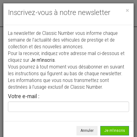
Toggle
×
Inscrivez-vous à notre newsletter
navigat
La newsletter de Classic Number vous informe chaque
semaine de l’actualité des véhicules de prestige et de
collection et des nouvelles annonces.
Pour la recevoir, indiquez votre adresse mail ci-dessous et
cliquez sur
Je m'inscris
.
Vous pourrez à tout moment vous désabonner en suivant
Vos annonces vues par
les instructions qui figurent au bas de chaque newsletter.
plus de 4 millions de collectionneurs
Les informations que vous nous transmettez sont
destinées à l’usage exclusif de Classic Number.
Ajouter une annonce
Votre e-mail :
> Rechercher un véhicule
Marque
HRG >
Annuler
Je m'inscris
Modèle
Tous >