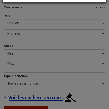
Carrosserie
Toutes >
Prix
Année
Type d'annonce