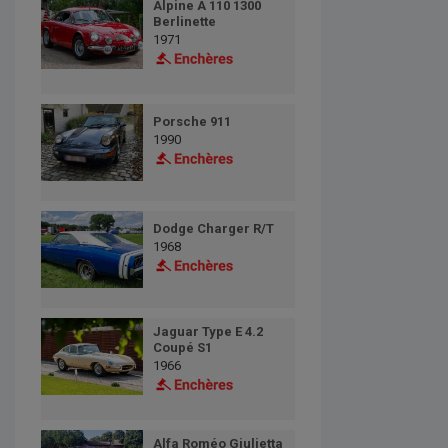
Alpine A 110 1300
Berlinette
1971
Porsche 911
1990
Dodge Charger R/T
1968
Jaguar Type E 4.2
Coupé S1
1966
Alfa Roméo Giulietta