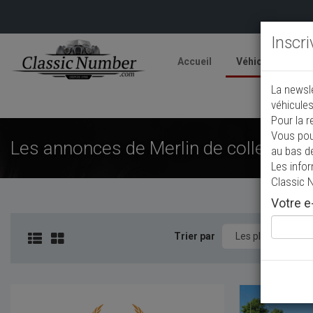
Inscr
Accueil
Véhicules
V
La newsl
A
véhicules
Pour la r
Vous pou
Les annonces de Merlin de collection 
au bas d
Les info
Classic 
Votre e-
Trier par