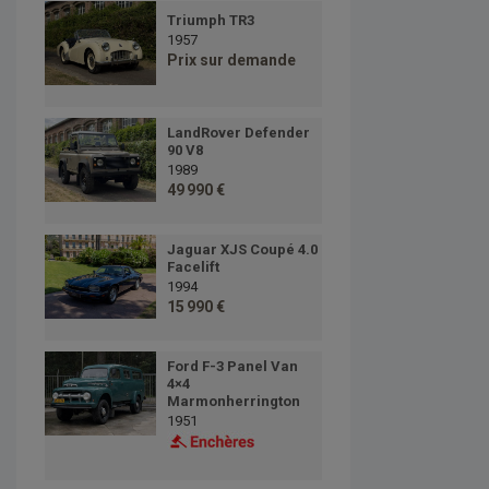
Triumph TR3
1957
Prix sur demande
LandRover Defender
90 V8
1989
49 990 €
Jaguar XJS Coupé 4.0
Facelift
1994
15 990 €
Ford F-3 Panel Van
4×4
Marmonherrington
1951