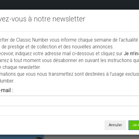
ivez-vous à notre newsletter
endre aux enchères
Annonceurs PRO
Annuaire des collec
etter de Classic Number vous informe chaque semaine de l’actualité
jouter une annonce
 de prestige et de collection et des nouvelles annonces.
ecevoir, indiquez votre adresse mail ci-dessous et cliquez sur
Je m'in
rrez à tout moment vous désabonner en suivant les instructions qui 
à vendre
e chaque newsletter.
rmations que vous nous transmettez sont destinées à l’usage exclusi
Number.
mail :
Annuler
Je 