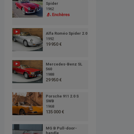
Spider
1962
Alfa Roméo Spider 2.0
1992
19 950 €
Mercedes-Benz SL
560
1988
29 950 €
Porsche 911 2.0 S
SWB
1968
135 000 €
MG B Pull-door-
handle