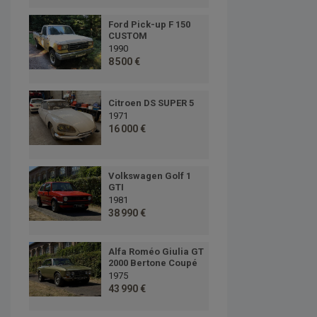
Ford Pick-up F 150
CUSTOM
1990
8 500 €
Citroen DS SUPER 5
1971
16 000 €
Volkswagen Golf 1
GTI
1981
38 990 €
Alfa Roméo Giulia GT
2000 Bertone Coupé
1975
43 990 €