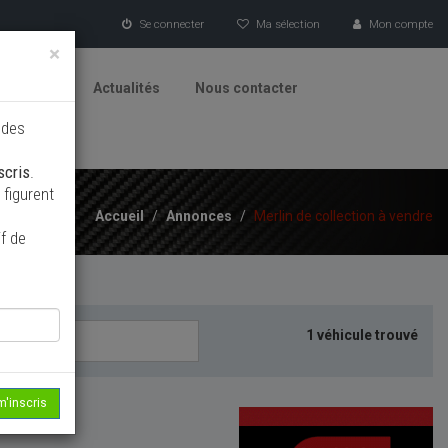
Se connecter
Ma sélection
Mon compte
×
tionneurs
Actualités
Nous contacter
 des
scris
.
figurent
Accueil
/
Annonces
/
Merlin de collection à vendre
f de
1 véhicule trouvé
m'inscris