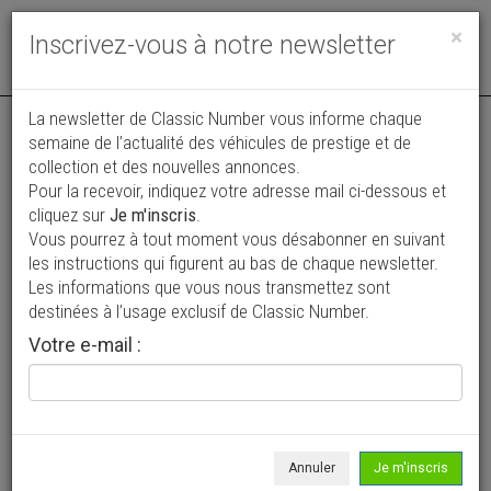
Toggle
×
Inscrivez-vous à notre newsletter
navigat
La newsletter de Classic Number vous informe chaque
semaine de l’actualité des véhicules de prestige et de
collection et des nouvelles annonces.
Pour la recevoir, indiquez votre adresse mail ci-dessous et
cliquez sur
Je m'inscris
.
Vous pourrez à tout moment vous désabonner en suivant
Vos annonces vues par
les instructions qui figurent au bas de chaque newsletter.
plus de 4 millions de collectionneurs
Les informations que vous nous transmettez sont
destinées à l’usage exclusif de Classic Number.
Ajouter une annonce
Votre e-mail :
> Rechercher un véhicule
Marque
Glasspar >
Annuler
Je m'inscris
Modèle
Tous >