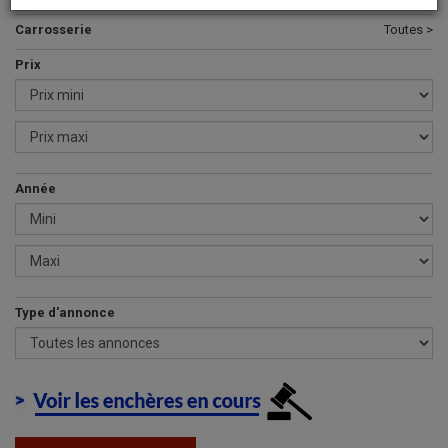
Carrosserie
Toutes >
Prix
Année
Type d'annonce