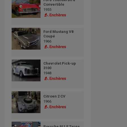
Convertible
1955
Ford Mustang V8
Coupé
1966
Chevrolet Pick-up
3100
1948
Citroen 2 CV
1966
Porsche 911 E Targa