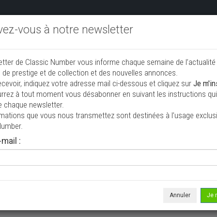
ivez-vous à notre newsletter
endre aux enchères
Annonceurs PRO
Annuaire des collec
etter de Classic Number vous informe chaque semaine de l’actualité
jouter une annonce
 de prestige et de collection et des nouvelles annonces.
ecevoir, indiquez votre adresse mail ci-dessous et cliquez sur
Je m'in
rrez à tout moment vous désabonner en suivant les instructions qui 
à vendre
e chaque newsletter.
rmations que vous nous transmettez sont destinées à l’usage exclusi
Number.
mail :
Annuler
Je 
 ne correspond à votre recherche, veuillez modifier vos critères de r