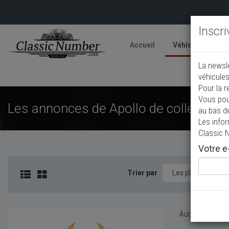
Inscr
Accueil
Véhicules
V
La newsl
A
véhicules
Pour la r
Vous pou
Les annonces de Apollo de collection 
au bas d
Les info
Classic 
Votre e-
Trier par
Aucun véhicule