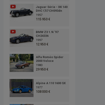
Jaguar Série - XK 140
DHC \'57 CH093dn
1957
115 950 €
BMW Z3 1.9i '97
CH24336
1997
12 950 €
Alfa Roméo Spider
2000 Veloce
1980
29 950 €
Alpine A 110 1600 SX
1977
108 000 €