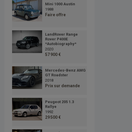
Mini 1000 Austin
1988
Faire offre
LandRover Range
Rover P400E
*Autobiography*
2020
57 900 €
Mercedes-Benz AMG
GT Roadster
2018
Prix sur demande
Peugeot 205 1.3
Rallye
1992
29 500 €