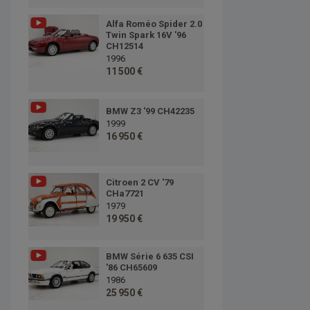
Alfa Roméo Spider 2.0
Twin Spark 16V '96
CH12514
1996
11 500 €
BMW Z3 '99 CH42235
1999
16 950 €
Citroen 2 CV '79
CHa7721
1979
19 950 €
BMW Série 6 635 CSI
'86 CH65609
1986
25 950 €