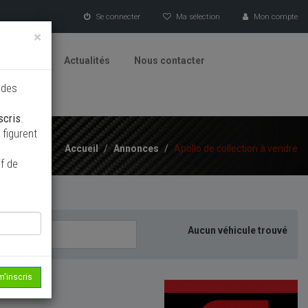
Se connecter
Ma sélection
Mon compte
×
tionneurs
Actualités
Nous contacter
 des
scris
.
figurent
Accueil
/
Annonces
/
Apollo de collection à vendre
f de
Aucun véhicule trouvé
m'inscris
echerche...