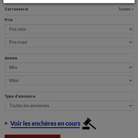
Carrosserie
Toutes >
Prix
Année
Type d'annonce