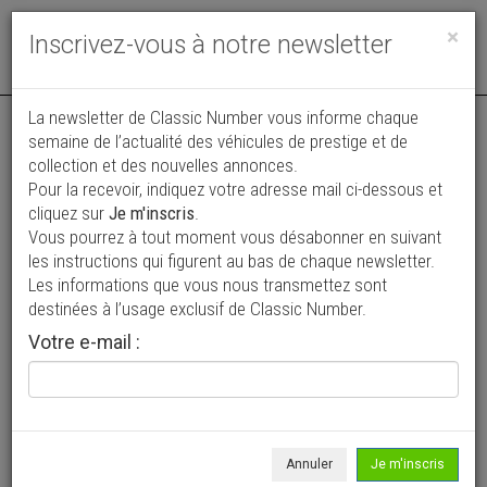
Toggle
×
Inscrivez-vous à notre newsletter
navigat
La newsletter de Classic Number vous informe chaque
semaine de l’actualité des véhicules de prestige et de
collection et des nouvelles annonces.
Pour la recevoir, indiquez votre adresse mail ci-dessous et
cliquez sur
Je m'inscris
.
Vous pourrez à tout moment vous désabonner en suivant
Vos annonces vues par
les instructions qui figurent au bas de chaque newsletter.
plus de 4 millions de collectionneurs
Les informations que vous nous transmettez sont
destinées à l’usage exclusif de Classic Number.
Ajouter une annonce
Votre e-mail :
> Rechercher un véhicule
Marque
Brabus >
Annuler
Je m'inscris
Modèle
Tous >