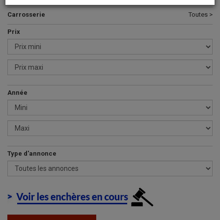
Carrosserie
Toutes >
Prix
Année
Type d'annonce