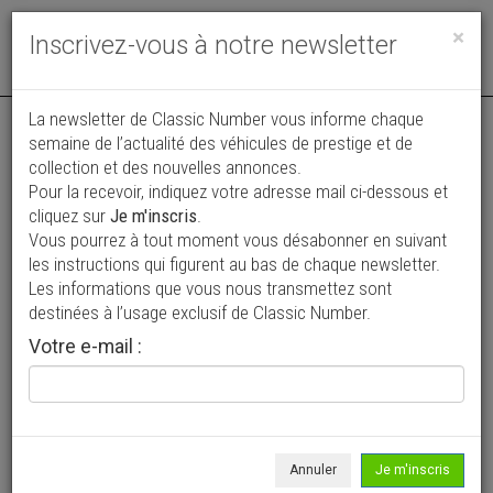
Toggle
×
Inscrivez-vous à notre newsletter
navigat
La newsletter de Classic Number vous informe chaque
semaine de l’actualité des véhicules de prestige et de
collection et des nouvelles annonces.
Pour la recevoir, indiquez votre adresse mail ci-dessous et
cliquez sur
Je m'inscris
.
Vous pourrez à tout moment vous désabonner en suivant
Vos annonces vues par
les instructions qui figurent au bas de chaque newsletter.
plus de 4 millions de collectionneurs
Les informations que vous nous transmettez sont
destinées à l’usage exclusif de Classic Number.
Ajouter une annonce
Votre e-mail :
> Rechercher un véhicule
Marque
Vincent Brooklands >
Annuler
Je m'inscris
Modèle
Tous >