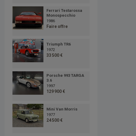
Ferrari Testarossa
Monospecchio
1986
Faire offre
Triumph TR6
1972
33 500 €
Porsche 993 TARGA
3.6
1997
129 900 €
Mini Van Morris
1977
24 500 €