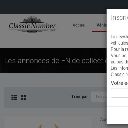
Inscr
Accueil
Véhicules
V
La newsl
A
véhicules
Pour la r
Vous pou
Les annonces de FN de collection à v
au bas d
Les info
Classic 
Votre e-
Trier par
Aucun véhicule