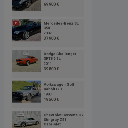
69 900 €
Mercedes-Benz SL
350
2002
37 900 €
Dodge Challenger
SRT8 6.1L
2011
39 800 €
Volkswagen Golf
Rabbit GTI
1983
19 500 €
Chevrolet Corvette C7
Stingray Z51
Cabriolet