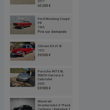
2017
63 200 €
Ford Mustang Coupé
V8
1965
Prix sur demande
Citroen DS 21 IE
1972
39 500 €
Porsche 997 3.8L
355CH Carrera S
Cabriolet
2005
59 900 €
Maserati
Granturismo S *Pack
Carbone / Entretien 1