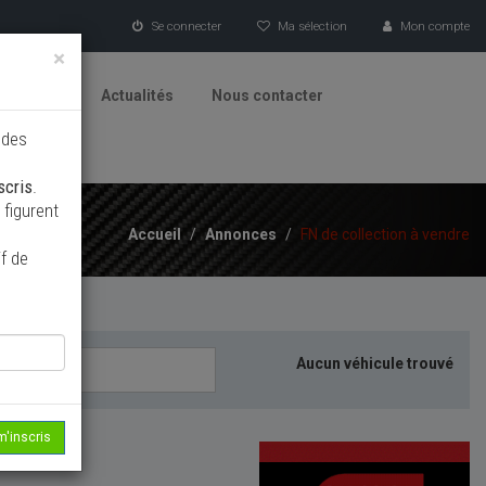
Se connecter
Ma sélection
Mon compte
×
tionneurs
Actualités
Nous contacter
 des
scris
.
figurent
Accueil
/
Annonces
/
FN de collection à vendre
f de
Aucun véhicule trouvé
m'inscris
echerche...