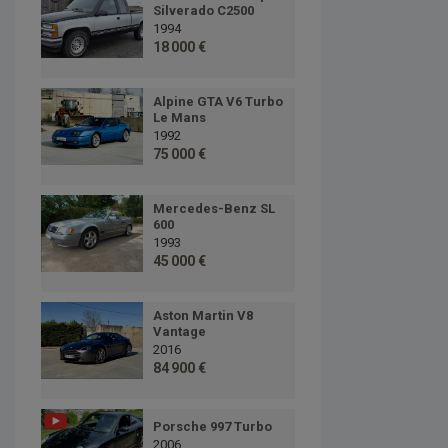
Silverado C2500
1994
18 000 €
Alpine GTA V6 Turbo
Le Mans
1992
75 000 €
Mercedes-Benz SL
600
1993
45 000 €
Aston Martin V8
Vantage
2016
84 900 €
Porsche 997 Turbo
2006