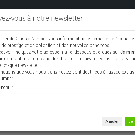
ivez-vous à notre newsletter
endre aux enchères
Annonceurs PRO
Annuaire des collec
etter de Classic Number vous informe chaque semaine de l’actualité
jouter une annonce
 de prestige et de collection et des nouvelles annonces.
ecevoir, indiquez votre adresse mail ci-dessous et cliquez sur
Je m'in
rrez à tout moment vous désabonner en suivant les instructions qui 
endre
e chaque newsletter.
rmations que vous nous transmettez sont destinées à l’usage exclusi
Number.
mail :
Annuler
Je 
 ne correspond à votre recherche, veuillez modifier vos critères de r