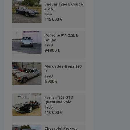
Jaguar Type E Coupé
4.2 S1
1967
115 000 €
Porsche 911 2.2L E
Coupe
1970
94 900 €
Mercedes-Benz 190
D
1990
6 900 €
Ferrari 308 GTS
Quattrovalvole
1985
110 000 €
Chevrolet Pick-up