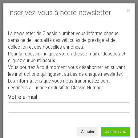
Toggle
×
Inscrivez-vous à notre newsletter
navigat
La newsletter de Classic Number vous informe chaque
semaine de l’actualité des véhicules de prestige et de
collection et des nouvelles annonces.
Pour la recevoir, indiquez votre adresse mail ci-dessous et
cliquez sur
Je m'inscris
.
Vous pourrez à tout moment vous désabonner en suivant
Vos annonces vues par
les instructions qui figurent au bas de chaque newsletter.
plus de 4 millions de collectionneurs
Les informations que vous nous transmettez sont
destinées à l’usage exclusif de Classic Number.
Ajouter une annonce
Votre e-mail :
> Rechercher un véhicule
Marque
Subaru >
Annuler
Je m'inscris
Modèle
Tous >