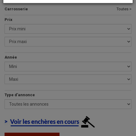
Carrosserie
Toutes >
Prix
Année
Type d'annonce