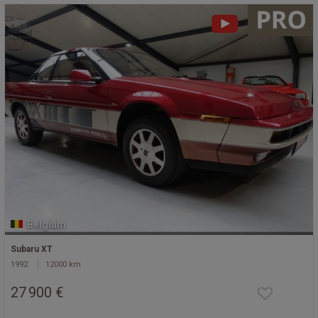
Belgium
Subaru XT
1992
12000 km
27 900 €