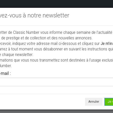
ivez-vous à notre newsletter
endre aux enchères
Annonceurs PRO
Annuaire des collec
etter de Classic Number vous informe chaque semaine de l’actualité
jouter une annonce
 de prestige et de collection et des nouvelles annonces.
ecevoir, indiquez votre adresse mail ci-dessous et cliquez sur
Je m'in
rrez à tout moment vous désabonner en suivant les instructions qui 
llection à vendre
e chaque newsletter.
rmations que vous nous transmettez sont destinées à l’usage exclusi
Number.
mail :
Annuler
Je 
 ne correspond à votre recherche, veuillez modifier vos critères de r