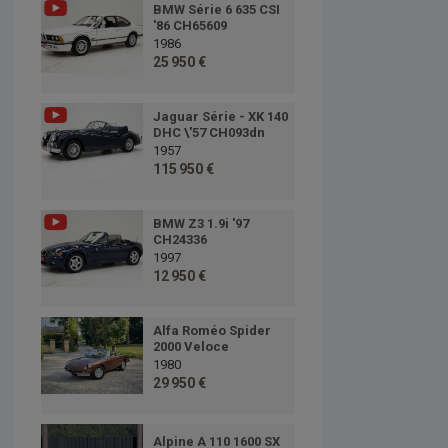
BMW Série 6 635 CSI
'86 CH65609
1986
25 950 €
Jaguar Série - XK 140
DHC \'57 CH093dn
1957
115 950 €
BMW Z3 1.9i '97
CH24336
1997
12 950 €
Alfa Roméo Spider
2000 Veloce
1980
29 950 €
Alpine A 110 1600 SX