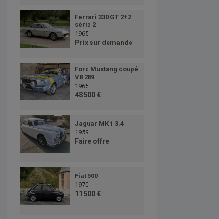
Ferrari 330 GT 2+2
série 2
1965
Prix sur demande
Ford Mustang coupé
V8 289
1965
48 500 €
Jaguar MK 1 3.4
1959
Faire offre
Fiat 500
1970
11 500 €