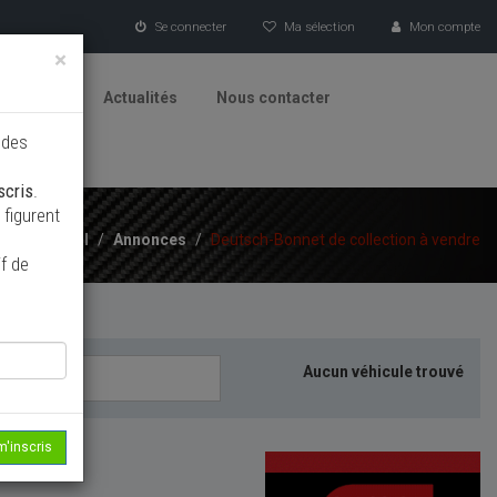
Se connecter
Ma sélection
Mon compte
×
tionneurs
Actualités
Nous contacter
 des
scris
.
figurent
Accueil
/
Annonces
/
Deutsch-Bonnet de collection à vendre
f de
Aucun véhicule trouvé
m'inscris
echerche...