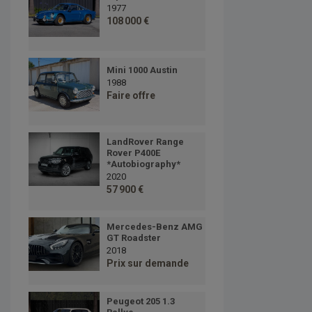
1977
108 000 €
Mini 1000 Austin
1988
Faire offre
LandRover Range
Rover P400E
*Autobiography*
2020
57 900 €
Mercedes-Benz AMG
GT Roadster
2018
Prix sur demande
Peugeot 205 1.3