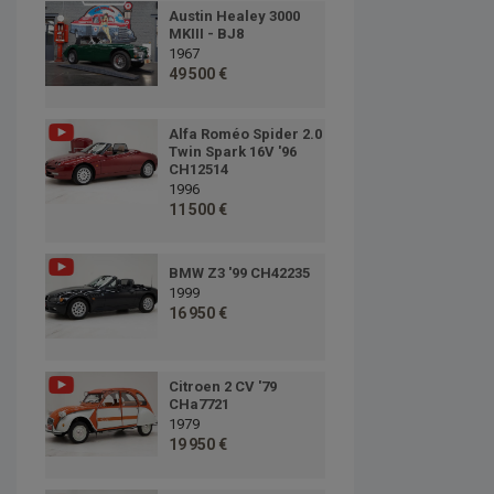
Austin Healey 3000
MKIII - BJ8
1967
49 500 €
Alfa Roméo Spider 2.0
Twin Spark 16V '96
CH12514
1996
11 500 €
BMW Z3 '99 CH42235
1999
16 950 €
Citroen 2 CV '79
CHa7721
1979
19 950 €