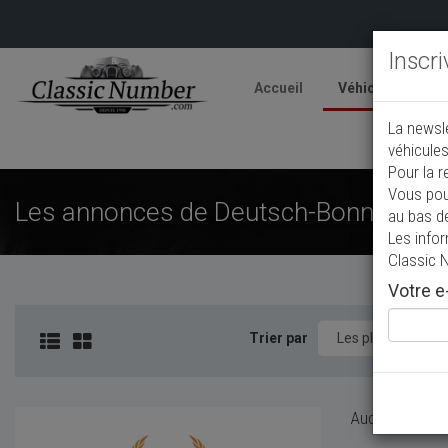
Inscr
Accueil
Véhicules
V
La newsl
A
véhicules
Pour la r
Vous pou
Les annonces de Deutsch-Bonnet de co
au bas d
Les info
Classic 
Votre e-
Trier par
Aucun véhicule