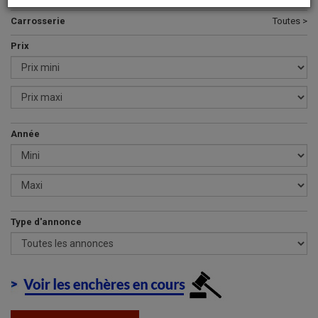
Carrosserie
Toutes >
Prix
Année
Type d'annonce