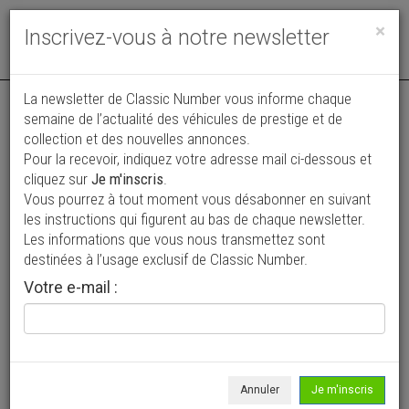
Toggle
×
Inscrivez-vous à notre newsletter
navigat
La newsletter de Classic Number vous informe chaque
semaine de l’actualité des véhicules de prestige et de
collection et des nouvelles annonces.
Pour la recevoir, indiquez votre adresse mail ci-dessous et
cliquez sur
Je m'inscris
.
Vous pourrez à tout moment vous désabonner en suivant
Vos annonces vues par
les instructions qui figurent au bas de chaque newsletter.
plus de 4 millions de collectionneurs
Les informations que vous nous transmettez sont
destinées à l’usage exclusif de Classic Number.
Ajouter une annonce
Votre e-mail :
> Rechercher un véhicule
Marque
Gulf-Miller >
Annuler
Je m'inscris
Modèle
Tous >