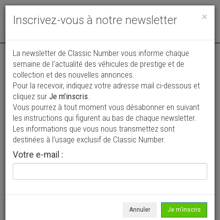
Toggle
×
Inscrivez-vous à notre newsletter
navigat
La newsletter de Classic Number vous informe chaque
semaine de l’actualité des véhicules de prestige et de
collection et des nouvelles annonces.
Pour la recevoir, indiquez votre adresse mail ci-dessous et
cliquez sur
Je m'inscris
.
Vous pourrez à tout moment vous désabonner en suivant
Vos annonces vues par
les instructions qui figurent au bas de chaque newsletter.
plus de 4 millions de collectionneurs
Les informations que vous nous transmettez sont
destinées à l’usage exclusif de Classic Number.
Ajouter une annonce
Votre e-mail :
> Rechercher un véhicule
Marque
Réo >
Annuler
Je m'inscris
Modèle
Tous >