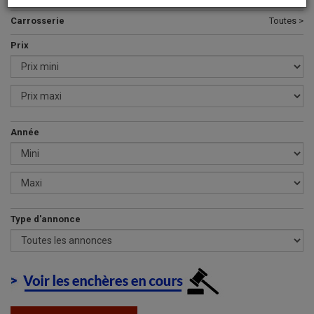
Carrosserie
Toutes >
Prix
Année
Type d'annonce