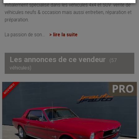
initialement spécialisé dans les véhicules 4x4 et SUV: vente de
véhicules neufs & occasion mais aussi entretien, réparation et
préparation.
La passion de son
…
> lire la suite
Les annonces de ce vendeur
(57
véhicules)
NOUVEAU