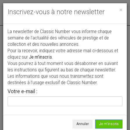
Toggle
×
Inscrivez-vous à notre newsletter
navigat
La newsletter de Classic Number vous informe chaque
semaine de l’actualité des véhicules de prestige et de
collection et des nouvelles annonces.
Pour la recevoir, indiquez votre adresse mail ci-dessous et
cliquez sur
Je m'inscris
.
Vous pourrez à tout moment vous désabonner en suivant
les instructions qui figurent au bas de chaque newsletter.
JF-Autos
Les informations que vous nous transmettez sont
destinées à l’usage exclusif de Classic Number.
VAUCLUSE (84) - Jonquières (84150)
Votre e-mail :
88 avenue de la Libération
04 90 70 32 68
Bienvenue chez JF Auto
Annuler
Je m'inscris
Fondé en 1993 par Jean-François Gros, JF Auto s’est