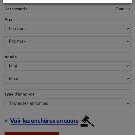
Carrosserie
Toutes >
Prix
Année
Type d'annonce