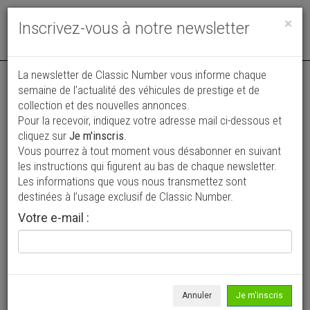
Toggle
×
Inscrivez-vous à notre newsletter
navigat
La newsletter de Classic Number vous informe chaque
semaine de l’actualité des véhicules de prestige et de
collection et des nouvelles annonces.
Pour la recevoir, indiquez votre adresse mail ci-dessous et
cliquez sur
Je m'inscris
.
Vous pourrez à tout moment vous désabonner en suivant
Vos annonces vues par
les instructions qui figurent au bas de chaque newsletter.
plus de 4 millions de collectionneurs
Les informations que vous nous transmettez sont
destinées à l’usage exclusif de Classic Number.
Ajouter une annonce
Votre e-mail :
> Rechercher un véhicule
Marque
Arnolt >
Annuler
Je m'inscris
Modèle
Tous >