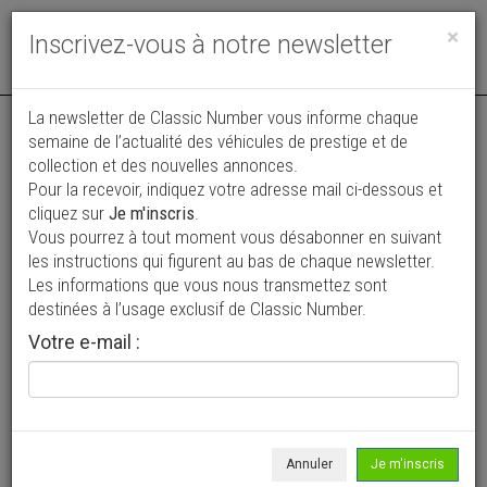
Toggle
×
Inscrivez-vous à notre newsletter
navigat
La newsletter de Classic Number vous informe chaque
semaine de l’actualité des véhicules de prestige et de
collection et des nouvelles annonces.
Pour la recevoir, indiquez votre adresse mail ci-dessous et
cliquez sur
Je m'inscris
.
Vous pourrez à tout moment vous désabonner en suivant
Vos annonces vues par
les instructions qui figurent au bas de chaque newsletter.
plus de 4 millions de collectionneurs
Les informations que vous nous transmettez sont
destinées à l’usage exclusif de Classic Number.
Ajouter une annonce
Votre e-mail :
> Rechercher un véhicule
Marque
Vélomoteur >
Annuler
Je m'inscris
Modèle
Tous >