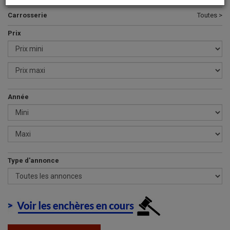
Carrosserie
Toutes >
Prix
Année
Type d'annonce