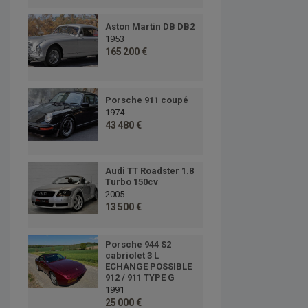
Aston Martin DB DB2
1953
165 200 €
Porsche 911 coupé
1974
43 480 €
Audi TT Roadster 1.8
Turbo 150cv
2005
13 500 €
Porsche 944 S2
cabriolet 3 L
ECHANGE POSSIBLE
912 / 911 TYPE G
1991
25 000 €