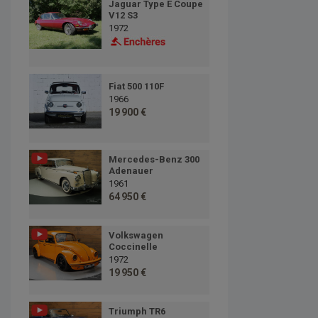
Jaguar Type E Coupe
V12 S3
1972
Fiat 500 110F
1966
19 900 €
Mercedes-Benz 300
Adenauer
1961
64 950 €
Volkswagen
Coccinelle
1972
19 950 €
Triumph TR6