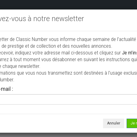
ivez-vous à notre newsletter
endre aux enchères
Annonceurs PRO
Annuaire des collec
etter de Classic Number vous informe chaque semaine de l’actualité
jouter une annonce
 de prestige et de collection et des nouvelles annonces.
ecevoir, indiquez votre adresse mail ci-dessous et cliquez sur
Je m'in
rrez à tout moment vous désabonner en suivant les instructions qui 
 à vendre
e chaque newsletter.
rmations que vous nous transmettez sont destinées à l’usage exclusi
Number.
mail :
Annuler
Je 
 ne correspond à votre recherche, veuillez modifier vos critères de r