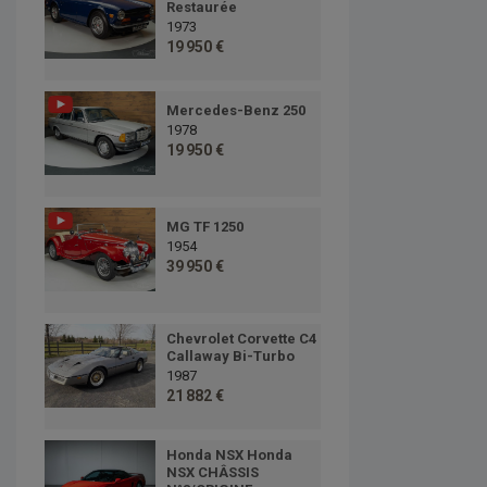
Restaurée
1973
19 950 €
Mercedes-Benz 250
1978
19 950 €
MG TF 1250
1954
39 950 €
Chevrolet Corvette C4
Callaway Bi-Turbo
1987
21 882 €
Honda NSX Honda
NSX CHÂSSIS