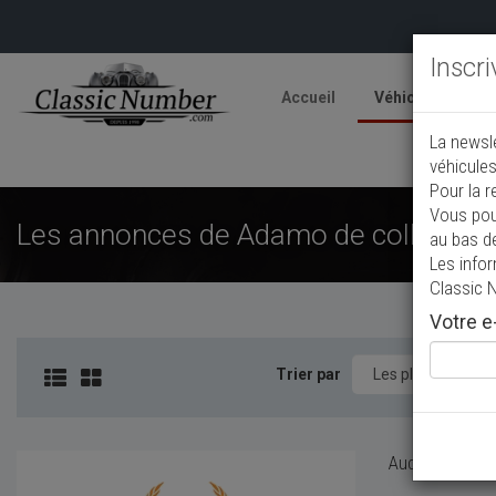
Inscr
Accueil
Véhicules
V
La newsl
A
véhicules
Pour la r
Vous pou
Les annonces de Adamo de collection
au bas d
Les info
Classic 
Votre e-
Trier par
Aucun véhicule