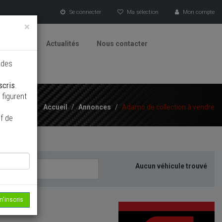
Se connecter
Ma sélection
Mon compte
×
tionneurs
Actualités
Nous contacter
 des
scris
.
figurent
Accueil
/
Annonces
/
Adamo de collection à vendre
f de
Aucun véhicule trouvé
m'inscris
echerche...