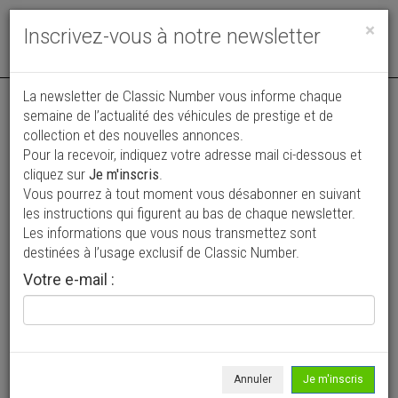
Toggle
×
Inscrivez-vous à notre newsletter
navigat
La newsletter de Classic Number vous informe chaque
semaine de l’actualité des véhicules de prestige et de
collection et des nouvelles annonces.
Pour la recevoir, indiquez votre adresse mail ci-dessous et
cliquez sur
Je m'inscris
.
Vous pourrez à tout moment vous désabonner en suivant
Vos annonces vues par
les instructions qui figurent au bas de chaque newsletter.
plus de 4 millions de collectionneurs
Les informations que vous nous transmettez sont
destinées à l’usage exclusif de Classic Number.
Ajouter une annonce
Votre e-mail :
> Rechercher un véhicule
Marque
Giannini >
Annuler
Je m'inscris
Modèle
Tous >