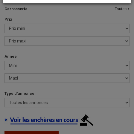
Carrosserie
Toutes >
Prix
Année
Type d'annonce