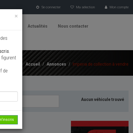
Se connecter
Ma sélection
Mon compte
×
tionneurs
Actualités
Nous contacter
 des
scris
.
figurent
Accueil
/
Annonces
/
Imperia de collection à vendre
f de
Aucun véhicule trouvé
m'inscris
echerche...