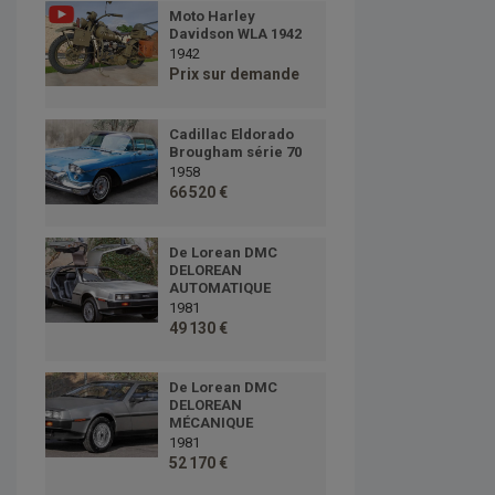
Moto Harley
Davidson WLA 1942
1942
Prix sur demande
Cadillac Eldorado
Brougham série 70
1958
66 520 €
De Lorean DMC
DELOREAN
AUTOMATIQUE
1981
49 130 €
De Lorean DMC
DELOREAN
MÉCANIQUE
1981
52 170 €