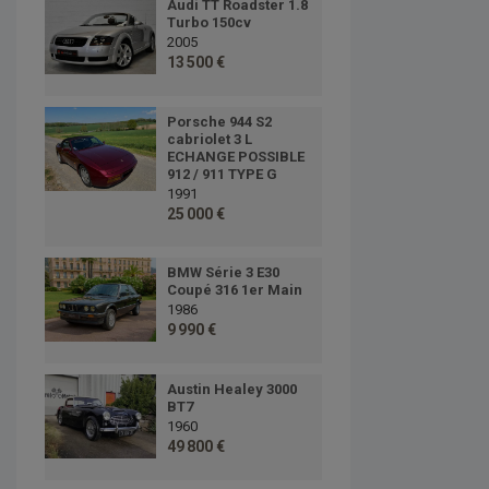
Audi TT Roadster 1.8
Turbo 150cv
2005
13 500 €
Porsche 944 S2
cabriolet 3 L
ECHANGE POSSIBLE
912 / 911 TYPE G
1991
25 000 €
BMW Série 3 E30
Coupé 316 1er Main
1986
9 990 €
Austin Healey 3000
BT7
1960
49 800 €