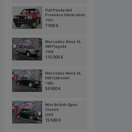
Fiat Panda 4x4
Première Génération
1991
7 900 €
Mercedes-Benz SL
280 Pagode
1968
115 000 €
Mercedes-Benz SL
500 Cabriolet
1985
59 000 €
Mini British Open
Classic
2009
15 500 €