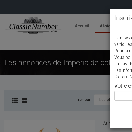
Inscr
Accueil
Véhicules
V
La newsl
A
véhicules
Pour la r
Vous pou
Les annonces de Imperia de collectio
au bas d
Les info
Classic 
Votre e-
Trier par
Aucun véhicule