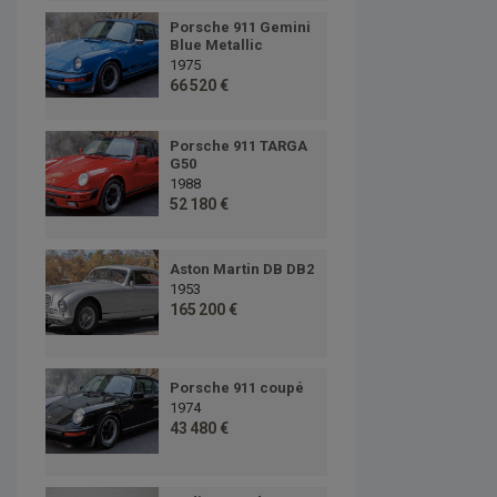
Porsche 911 Gemini
Blue Metallic
1975
66 520 €
Porsche 911 TARGA
G50
1988
52 180 €
Aston Martin DB DB2
1953
165 200 €
Porsche 911 coupé
1974
43 480 €