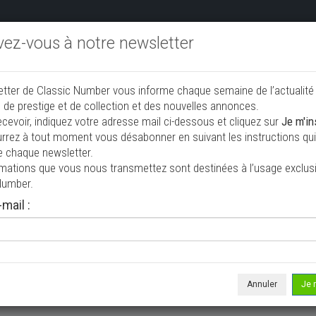
ivez-vous à notre newsletter
endre aux enchères
Annonceurs PRO
Annuaire des collec
etter de Classic Number vous informe chaque semaine de l’actualité
jouter une annonce
 de prestige et de collection et des nouvelles annonces.
ecevoir, indiquez votre adresse mail ci-dessous et cliquez sur
Je m'in
rrez à tout moment vous désabonner en suivant les instructions qui 
n à vendre
e chaque newsletter.
rmations que vous nous transmettez sont destinées à l’usage exclusi
Number.
mail :
Annuler
Je 
 ne correspond à votre recherche, veuillez modifier vos critères de r