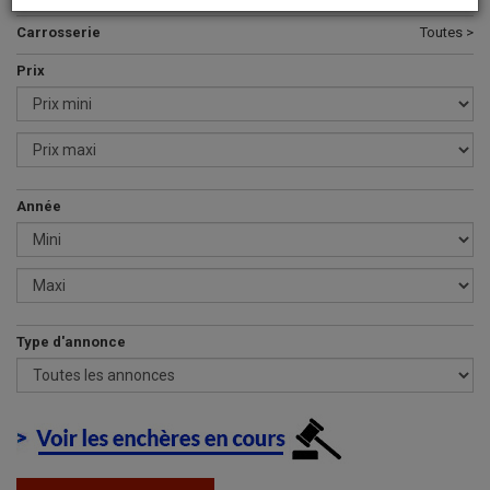
Carrosserie
Toutes >
Prix
Année
Type d'annonce