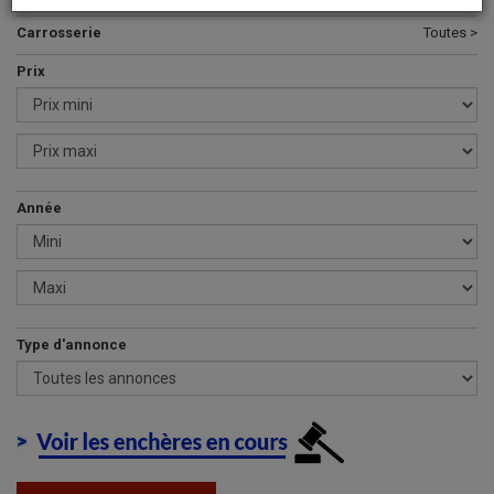
Carrosserie
Toutes >
Prix
Année
Type d'annonce