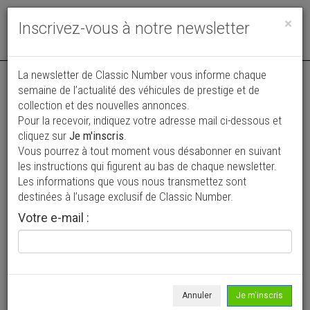
Toggle
×
Inscrivez-vous à notre newsletter
navigat
La newsletter de Classic Number vous informe chaque
semaine de l’actualité des véhicules de prestige et de
collection et des nouvelles annonces.
Pour la recevoir, indiquez votre adresse mail ci-dessous et
cliquez sur
Je m'inscris
.
Vous pourrez à tout moment vous désabonner en suivant
Vos annonces vues par
les instructions qui figurent au bas de chaque newsletter.
plus de 4 millions de collectionneurs
Les informations que vous nous transmettez sont
destinées à l’usage exclusif de Classic Number.
Ajouter une annonce
Votre e-mail :
> Rechercher un véhicule
Marque
Vemag >
Annuler
Je m'inscris
Modèle
Tous >