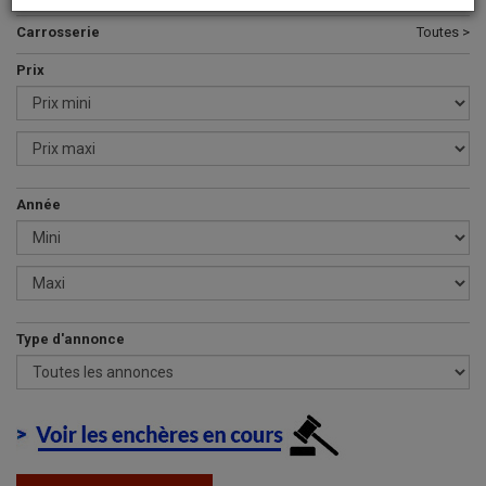
Carrosserie
Toutes >
Prix
Année
Type d'annonce