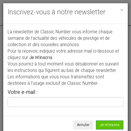
Toggle
×
Inscrivez-vous à notre newsletter
navigat
La newsletter de Classic Number vous informe chaque
semaine de l’actualité des véhicules de prestige et de
collection et des nouvelles annonces.
Pour la recevoir, indiquez votre adresse mail ci-dessous et
cliquez sur
Je m'inscris
.
Vous pourrez à tout moment vous désabonner en suivant
Vos annonces vues par
les instructions qui figurent au bas de chaque newsletter.
plus de 4 millions de collectionneurs
Les informations que vous nous transmettez sont
destinées à l’usage exclusif de Classic Number.
Ajouter une annonce
Votre e-mail :
> Rechercher un véhicule
Marque
Alder >
Annuler
Je m'inscris
Modèle
Tous >