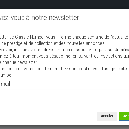
ivez-vous à notre newsletter
endre aux enchères
Annonceurs PRO
Annuaire des collec
etter de Classic Number vous informe chaque semaine de l’actualité
jouter une annonce
 de prestige et de collection et des nouvelles annonces.
ecevoir, indiquez votre adresse mail ci-dessous et cliquez sur
Je m'in
rrez à tout moment vous désabonner en suivant les instructions qui 
ction à vendre
e chaque newsletter.
rmations que vous nous transmettez sont destinées à l’usage exclusi
Number.
mail :
Annuler
Je 
 ne correspond à votre recherche, veuillez modifier vos critères de r