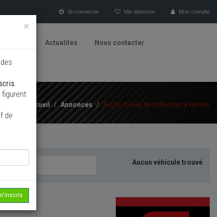
Se connecter
Ma sélection
Mon compte
×
tionneurs
Actualités
Nous contacter
 des
scris
.
figurent
Accueil
/
Annonces
/
Arche frères de collection à vendre
f de
Aucun véhicule trouvé
m'inscris
echerche...