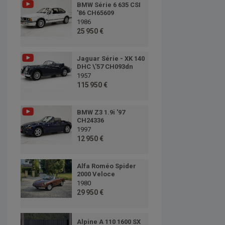
BMW Série 6 635 CSI
'86 CH65609
1986
25 950 €
Jaguar Série - XK 140
DHC \'57 CH093dn
1957
115 950 €
BMW Z3 1.9i '97
CH24336
1997
12 950 €
Alfa Roméo Spider
2000 Veloce
1980
29 950 €
Alpine A 110 1600 SX