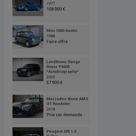
1977
108 000 €
Mini 1000 Austin
1988
Faire offre
LandRover Range
Rover P400E
*Autobiography*
2020
57 900 €
Mercedes-Benz AMG
GT Roadster
2018
Prix sur demande
Peugeot 205 1.3