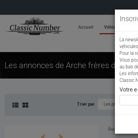
Inscr
Accueil
Véhicules
V
La newsl
A
véhicules
Pour la r
Vous pou
Les annonces de Arche frères de colle
au bas d
Les info
Classic 
Votre e-
Trier par
Aucun véhicule