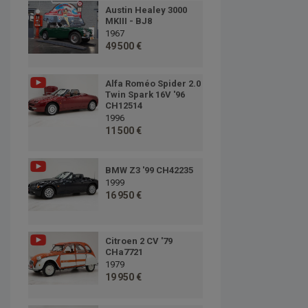
Austin Healey 3000
MKIII - BJ8
1967
49 500 €
Alfa Roméo Spider 2.0
Twin Spark 16V '96
CH12514
1996
11 500 €
BMW Z3 '99 CH42235
1999
16 950 €
Citroen 2 CV '79
CHa7721
1979
19 950 €