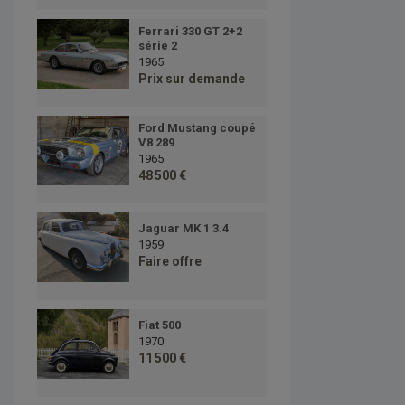
Ferrari 330 GT 2+2
série 2
1965
Prix sur demande
Ford Mustang coupé
V8 289
1965
48 500 €
Jaguar MK 1 3.4
1959
Faire offre
Fiat 500
1970
11 500 €