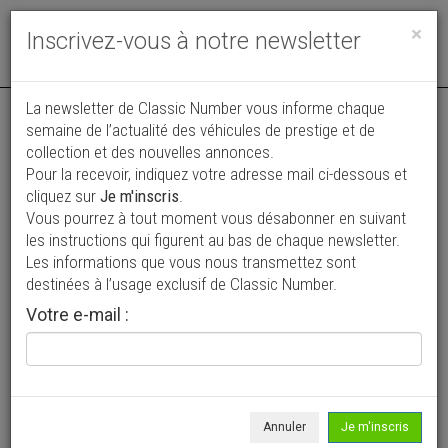
Toggle
×
Inscrivez-vous à notre newsletter
navigat
La newsletter de Classic Number vous informe chaque
semaine de l’actualité des véhicules de prestige et de
collection et des nouvelles annonces.
Pour la recevoir, indiquez votre adresse mail ci-dessous et
cliquez sur
Je m'inscris
.
Vous pourrez à tout moment vous désabonner en suivant
Vos annonces vues par
les instructions qui figurent au bas de chaque newsletter.
plus de 4 millions de collectionneurs
Les informations que vous nous transmettez sont
destinées à l’usage exclusif de Classic Number.
Ajouter une annonce
Votre e-mail :
> Rechercher un véhicule
Marque
Rebour >
Annuler
Je m'inscris
Modèle
Tous >