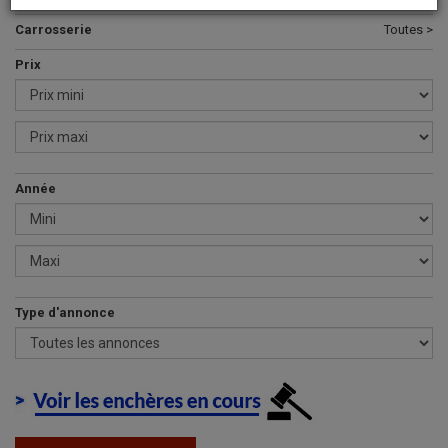
Carrosserie
Toutes >
Prix
Année
Type d'annonce