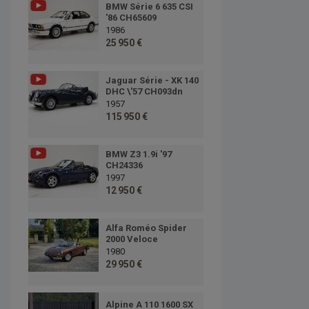
BMW Série 6 635 CSI
'86 CH65609
1986
25 950 €
Jaguar Série - XK 140
DHC \'57 CH093dn
1957
115 950 €
BMW Z3 1.9i '97
CH24336
1997
12 950 €
Alfa Roméo Spider
2000 Veloce
1980
29 950 €
Alpine A 110 1600 SX