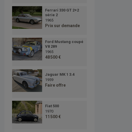
Ferrari 330 GT 2+2
série 2
1965
Prix sur demande
Ford Mustang coupé
V8 289
1965
48 500 €
Jaguar MK 1 3.4
1959
Faire offre
Fiat 500
1970
11 500 €