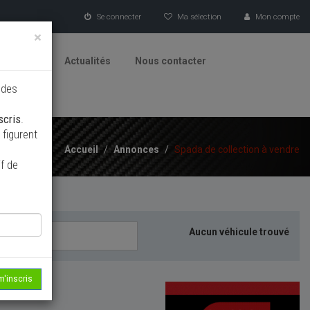
Se connecter
Ma sélection
Mon compte
×
tionneurs
Actualités
Nous contacter
 des
scris
.
figurent
Accueil
/
Annonces
/
Spada de collection à vendre
f de
Aucun véhicule trouvé
m'inscris
echerche...