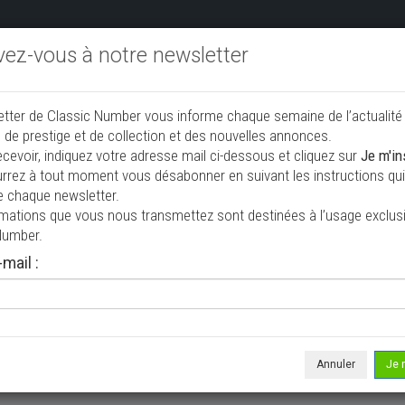
ivez-vous à notre newsletter
endre aux enchères
Annonceurs PRO
Annuaire des collec
etter de Classic Number vous informe chaque semaine de l’actualité
jouter une annonce
 de prestige et de collection et des nouvelles annonces.
ecevoir, indiquez votre adresse mail ci-dessous et cliquez sur
Je m'in
rrez à tout moment vous désabonner en suivant les instructions qui 
à vendre
e chaque newsletter.
rmations que vous nous transmettez sont destinées à l’usage exclusi
Number.
mail :
Annuler
Je 
 ne correspond à votre recherche, veuillez modifier vos critères de r