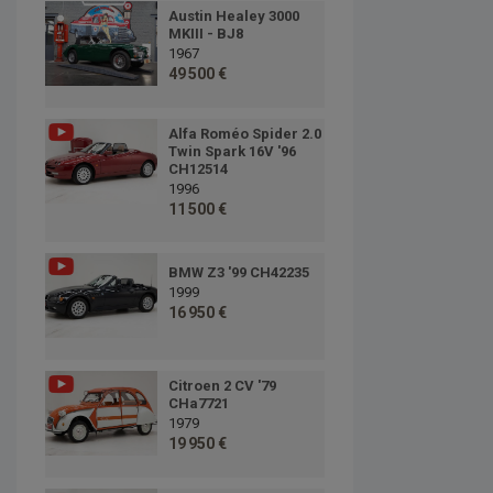
Austin Healey 3000
MKIII - BJ8
1967
49 500 €
Alfa Roméo Spider 2.0
Twin Spark 16V '96
CH12514
1996
11 500 €
BMW Z3 '99 CH42235
1999
16 950 €
Citroen 2 CV '79
CHa7721
1979
19 950 €