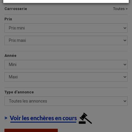
Carrosserie
Toutes >
Prix
Année
Type d'annonce