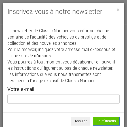
Toggle
×
Inscrivez-vous à notre newsletter
navigat
La newsletter de Classic Number vous informe chaque
semaine de l’actualité des véhicules de prestige et de
collection et des nouvelles annonces.
Pour la recevoir, indiquez votre adresse mail ci-dessous et
cliquez sur
Je m'inscris
.
Vous pourrez à tout moment vous désabonner en suivant
Vos annonces vues par
les instructions qui figurent au bas de chaque newsletter.
plus de 4 millions de collectionneurs
Les informations que vous nous transmettez sont
destinées à l’usage exclusif de Classic Number.
Ajouter une annonce
Votre e-mail :
> Rechercher un véhicule
Marque
Morris >
Annuler
Je m'inscris
Modèle
Tous >