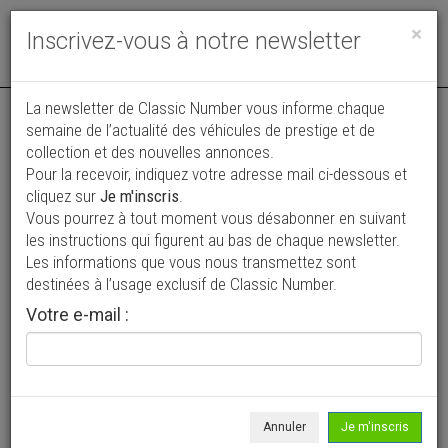
Toggle
×
Inscrivez-vous à notre newsletter
navigat
La newsletter de Classic Number vous informe chaque
semaine de l’actualité des véhicules de prestige et de
collection et des nouvelles annonces.
Pour la recevoir, indiquez votre adresse mail ci-dessous et
cliquez sur
Je m'inscris
.
Vous pourrez à tout moment vous désabonner en suivant
Vos annonces vues par
les instructions qui figurent au bas de chaque newsletter.
plus de 4 millions de collectionneurs
Les informations que vous nous transmettez sont
destinées à l’usage exclusif de Classic Number.
Ajouter une annonce
Votre e-mail :
> Rechercher un véhicule
Marque
Marcos >
Annuler
Je m'inscris
Modèle
Tous >