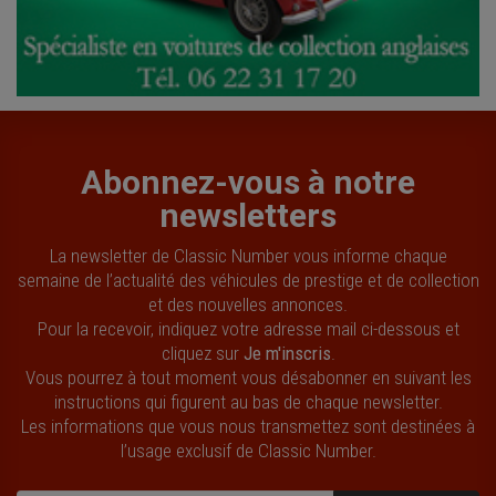
Abonnez-vous à notre
newsletters
La newsletter de Classic Number vous informe chaque
semaine de l’actualité des véhicules de prestige et de collection
et des nouvelles annonces.
Pour la recevoir, indiquez votre adresse mail ci-dessous et
cliquez sur
Je m'inscris
.
Vous pourrez à tout moment vous désabonner en suivant les
instructions qui figurent au bas de chaque newsletter.
Les informations que vous nous transmettez sont destinées à
l’usage exclusif de Classic Number.