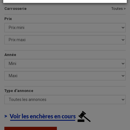
Carrosserie
Toutes >
Prix
Année
Type d'annonce