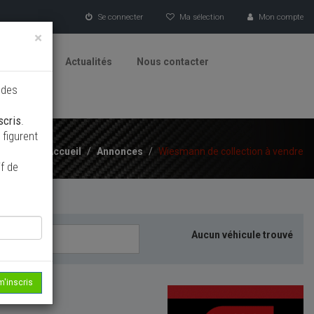
Se connecter
Ma sélection
Mon compte
×
tionneurs
Actualités
Nous contacter
 des
scris
.
figurent
Accueil
/
Annonces
/
Wiesmann de collection à vendre
f de
Aucun véhicule trouvé
m'inscris
echerche...