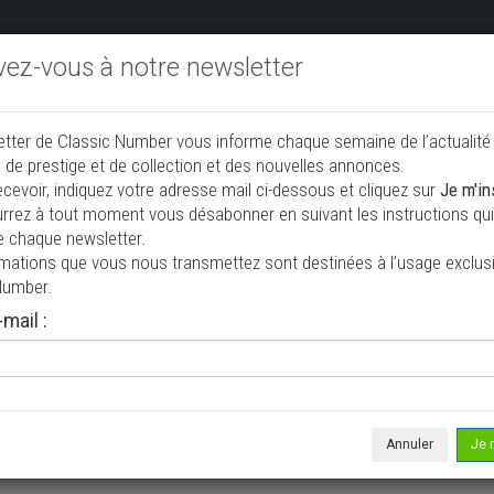
ivez-vous à notre newsletter
endre aux enchères
Annonceurs PRO
Annuaire des collec
etter de Classic Number vous informe chaque semaine de l’actualité
jouter une annonce
 de prestige et de collection et des nouvelles annonces.
ecevoir, indiquez votre adresse mail ci-dessous et cliquez sur
Je m'in
rrez à tout moment vous désabonner en suivant les instructions qui 
ion à vendre
e chaque newsletter.
rmations que vous nous transmettez sont destinées à l’usage exclusi
Number.
mail :
Annuler
Je 
 ne correspond à votre recherche, veuillez modifier vos critères de r