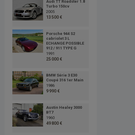
Audi TT Roadster 1.8
Turbo 150cv
2005
13 500 €
Porsche 944 S2
cabriolet 3 L
ECHANGE POSSIBLE
912 / 911 TYPE G
1991
25 000 €
BMW Série 3 E30
Coupé 316 1er Main
1986
9 990 €
Austin Healey 3000
BT7
1960
49 800 €