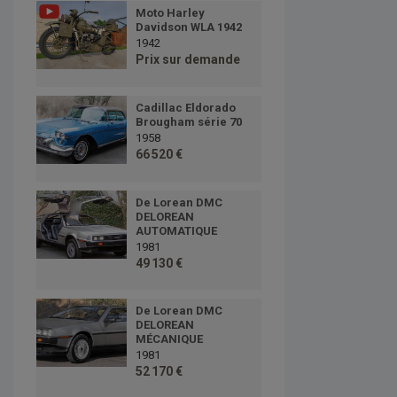
Moto Harley
Davidson WLA 1942
1942
Prix sur demande
Cadillac Eldorado
Brougham série 70
1958
66 520 €
De Lorean DMC
DELOREAN
AUTOMATIQUE
1981
49 130 €
De Lorean DMC
DELOREAN
MÉCANIQUE
1981
52 170 €