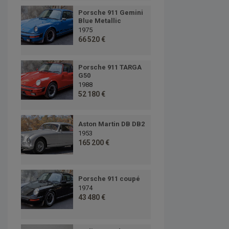
Porsche 911 Gemini
Blue Metallic
1975
66 520 €
Porsche 911 TARGA
G50
1988
52 180 €
Aston Martin DB DB2
1953
165 200 €
Porsche 911 coupé
1974
43 480 €