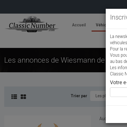
Inscr
Accueil
Véhicules
V
La newsl
A
véhicules
Pour la r
Vous pou
Les annonces de Wiesmann de collect
au bas d
Les info
Classic 
Votre e-
Trier par
Aucun véhicule