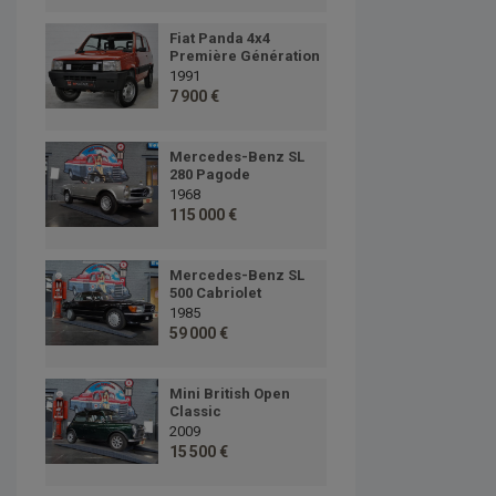
Fiat Panda 4x4
Première Génération
1991
7 900 €
Mercedes-Benz SL
280 Pagode
1968
115 000 €
Mercedes-Benz SL
500 Cabriolet
1985
59 000 €
Mini British Open
Classic
2009
15 500 €