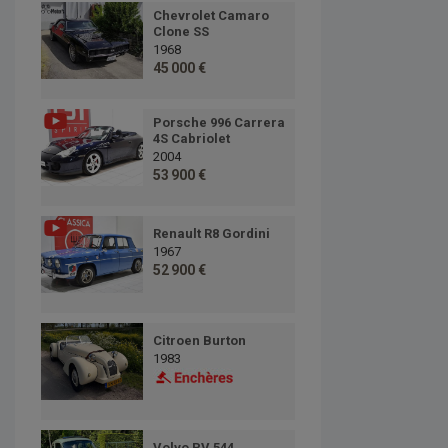
Chevrolet Camaro
Clone SS
1968
45 000 €
Porsche 996 Carrera
4S Cabriolet
2004
53 900 €
Renault R8 Gordini
1967
52 900 €
Citroen Burton
1983
Volvo PV 544