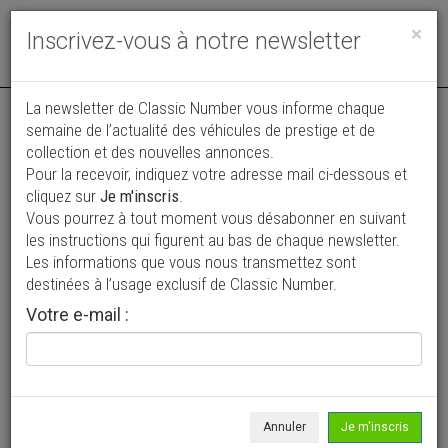
Toggle
×
Inscrivez-vous à notre newsletter
navigat
La newsletter de Classic Number vous informe chaque
semaine de l’actualité des véhicules de prestige et de
collection et des nouvelles annonces.
Pour la recevoir, indiquez votre adresse mail ci-dessous et
cliquez sur
Je m'inscris
.
Vous pourrez à tout moment vous désabonner en suivant
Vos annonces vues par
les instructions qui figurent au bas de chaque newsletter.
plus de 4 millions de collectionneurs
Les informations que vous nous transmettez sont
destinées à l’usage exclusif de Classic Number.
Ajouter une annonce
Votre e-mail :
> Rechercher un véhicule
Marque
Brissonneau >
Annuler
Je m'inscris
Modèle
Tous >