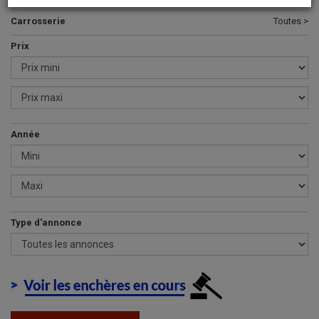
Carrosserie
Toutes >
Prix
Année
Type d'annonce