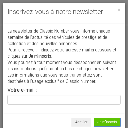
Toggle
×
Inscrivez-vous à notre newsletter
navigat
La newsletter de Classic Number vous informe chaque
semaine de l’actualité des véhicules de prestige et de
collection et des nouvelles annonces.
Pour la recevoir, indiquez votre adresse mail ci-dessous et
cliquez sur
Je m'inscris
.
Vous pourrez à tout moment vous désabonner en suivant
Vos annonces vues par
les instructions qui figurent au bas de chaque newsletter.
plus de 4 millions de collectionneurs
Les informations que vous nous transmettez sont
destinées à l’usage exclusif de Classic Number.
Ajouter une annonce
Votre e-mail :
> Rechercher un véhicule
Marque
Cadillac >
Annuler
Je m'inscris
Modèle
Tous >