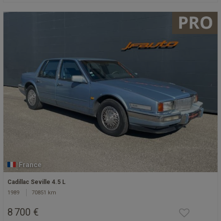
France
Cadillac Seville 4.5 L
1989
70851 km
8 700 €