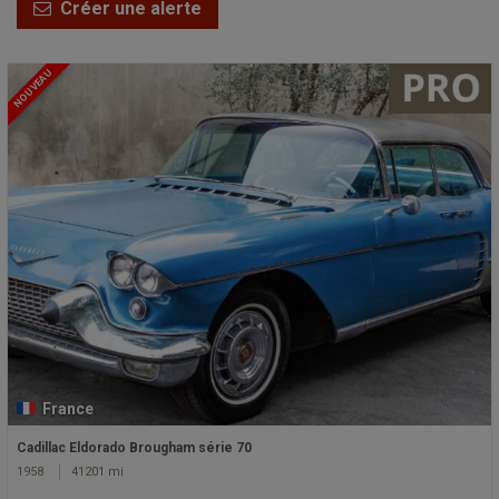
Créer une alerte
NOUVEAU
France
Cadillac Eldorado Brougham série 70
1958
41201 mi