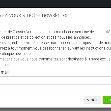
ivez-vous à notre newsletter
endre aux enchères
Annonceurs PRO
Annuaire des collec
etter de Classic Number vous informe chaque semaine de l’actualité
jouter une annonce
 de prestige et de collection et des nouvelles annonces.
ecevoir, indiquez votre adresse mail ci-dessous et cliquez sur
Je m'in
rrez à tout moment vous désabonner en suivant les instructions qui 
endre
e chaque newsletter.
rmations que vous nous transmettez sont destinées à l’usage exclusi
Number.
mail :
Annuler
Je 
 ne correspond à votre recherche, veuillez modifier vos critères de r