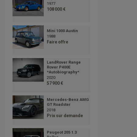
1977
108 000 €
Mini 1000 Austin
1988
Faire offre
LandRover Range
Rover P400E
*Autobiography*
2020
57 900 €
Mercedes-Benz AMG
GT Roadster
2018
Prix sur demande
Peugeot 205 1.3