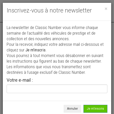
Toggle
×
Inscrivez-vous à notre newsletter
navigat
La newsletter de Classic Number vous informe chaque
semaine de l’actualité des véhicules de prestige et de
collection et des nouvelles annonces.
Pour la recevoir, indiquez votre adresse mail ci-dessous et
cliquez sur
Je m'inscris
.
Vous pourrez à tout moment vous désabonner en suivant
Vos annonces vues par
les instructions qui figurent au bas de chaque newsletter.
plus de 4 millions de collectionneurs
Les informations que vous nous transmettez sont
destinées à l’usage exclusif de Classic Number.
Ajouter une annonce
Votre e-mail :
> Rechercher un véhicule
Marque
Voisin >
Annuler
Je m'inscris
Modèle
Tous >