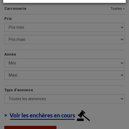
Carrosserie
Toutes >
Prix
Année
Type d'annonce