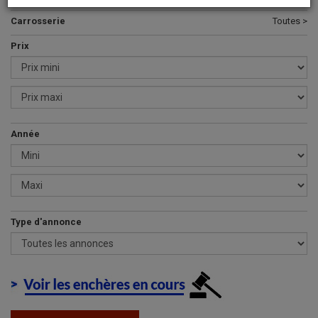
Carrosserie
Toutes >
Prix
Année
Type d'annonce