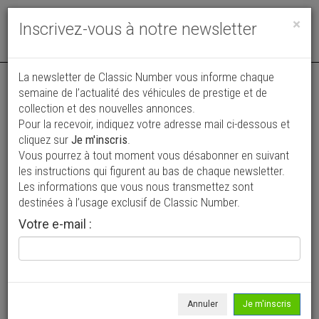
Toggle
×
Inscrivez-vous à notre newsletter
navigat
La newsletter de Classic Number vous informe chaque
semaine de l’actualité des véhicules de prestige et de
collection et des nouvelles annonces.
Pour la recevoir, indiquez votre adresse mail ci-dessous et
cliquez sur
Je m'inscris
.
Vous pourrez à tout moment vous désabonner en suivant
Vos annonces vues par
les instructions qui figurent au bas de chaque newsletter.
plus de 4 millions de collectionneurs
Les informations que vous nous transmettez sont
destinées à l’usage exclusif de Classic Number.
Ajouter une annonce
Votre e-mail :
> Rechercher un véhicule
Marque
Westfield >
Annuler
Je m'inscris
Modèle
Tous >